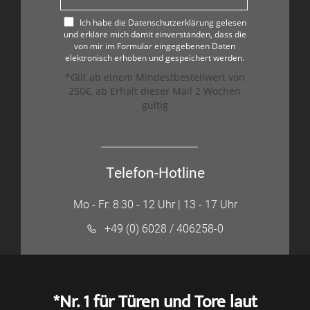
Ich habe die Datenschutzerklärung gelesen
und erkläre mich damit einverstanden, dass die
von mir im Formular eingegebenen Daten
elektronisch erhoben und gespeichert werden.
*Gilt ab einem Mindestbestellwert von
250€, ab Erhalt dieser Mail 2 Wochen
gültig
Telefon-Hotline
Mo - Fr: 8:30 - 12 Uhr | 13 - 17 Uhr
+49 (0) 6028 / 406258-0
*Nr. 1 für Türen und Tore laut