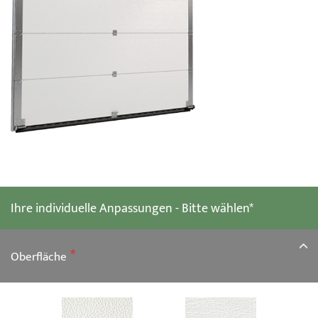
Zum
Anfang
der
Ihre individuelle Anpassungen - Bitte wählen*
Bildgalerie
springen
Oberfläche