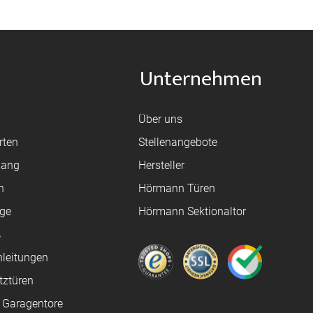
Unternehmen
Über uns
rten
Stellenangebote
gang
Hersteller
n
Hörmann Türen
age
Hörmann Sektionaltor
ß
leitungen
tztüren
e Garagentore