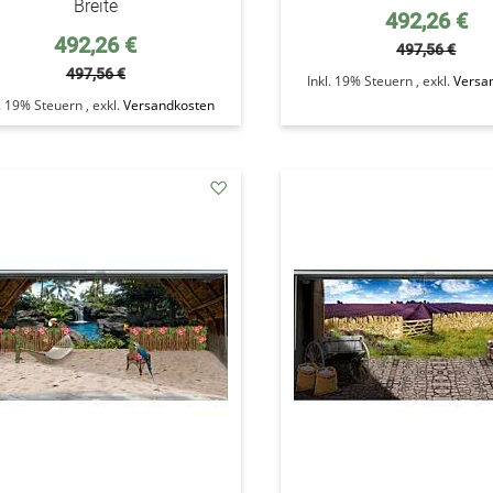
Breite
Sonderpreis
492,26 €
Sonderpreis
492,26 €
497,56 €
497,56 €
Inkl. 19% Steuern
,
exkl.
Versa
l. 19% Steuern
,
exkl.
Versandkosten
addAuf
den
Wunschzettel