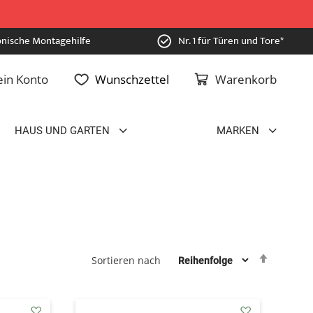
onische Montagehilfe
Nr. 1 für Türen und Tore*
in Konto
Wunschzettel
Warenkorb
HAUS UND GARTEN
MARKEN
Absteig
Sortieren nach
sortiere