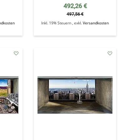
Sonderpreis
492,26 €
497,56 €
ndkosten
Inkl. 19% Steuern
,
exkl.
Versandkosten
addAuf
addAuf
den
den
Wunschzettel
Wunschzettel