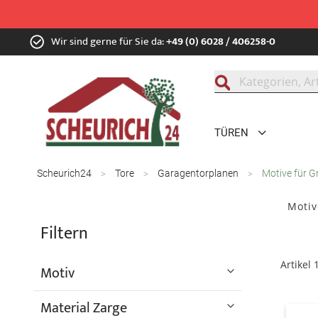
Zum
Wir sind gerne für Sie da:
+49 (0) 6028 / 406258-0
Inhalt
springen
Suche
TÜREN
Scheurich24
Tore
Garagentorplanen
Motive für 
Motiv
Filtern
Artikel
Motiv
Material Zarge