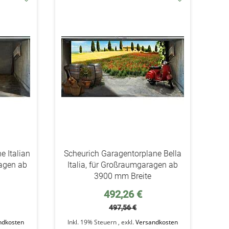
addAuf
addAuf
den
den
Wunschzettel
Wunschzettel
e Italian
Scheurich Garagentorplane Bella
agen ab
Italia, für Großraumgaragen ab
3900 mm Breite
Sonderpreis
492,26 €
497,56 €
ndkosten
Inkl. 19% Steuern
,
exkl.
Versandkosten