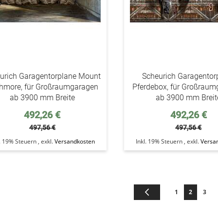
urich Garagentorplane Mount
Scheurich Garagentor
hmore, für Großraumgaragen
Pferdebox, für Großrau
ab 3900 mm Breite
ab 3900 mm Breit
Sonderpreis
Sonderpreis
492,26 €
492,26 €
497,56 €
497,56 €
l. 19% Steuern
,
exkl.
Versandkosten
Inkl. 19% Steuern
,
exkl.
Versa
Seite
Seite
Zurück
Seite
Sie lesen 
Seite
1
2
3