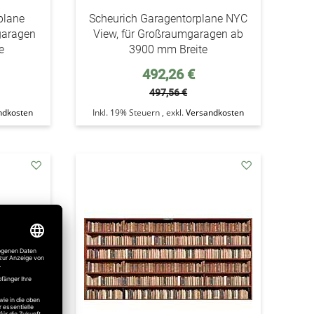
plane
Scheurich Garagentorplane NYC
garagen
View, für Großraumgaragen ab
e
3900 mm Breite
Sonderpreis
492,26 €
497,56 €
ndkosten
Inkl. 19% Steuern
,
exkl.
Versandkosten
addAuf
addAuf
den
den
Wunschzettel
Wunschzettel