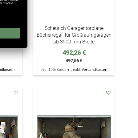
plane
Scheurich Garagentorplane
mgaragen
Bücherregal, für Großraumgaragen
e
ab 3900 mm Breite
Sonderpreis
492,26 €
497,56 €
ndkosten
Inkl. 19% Steuern
,
exkl.
Versandkosten
addAuf
addAuf
den
den
Wunschzettel
Wunschzettel