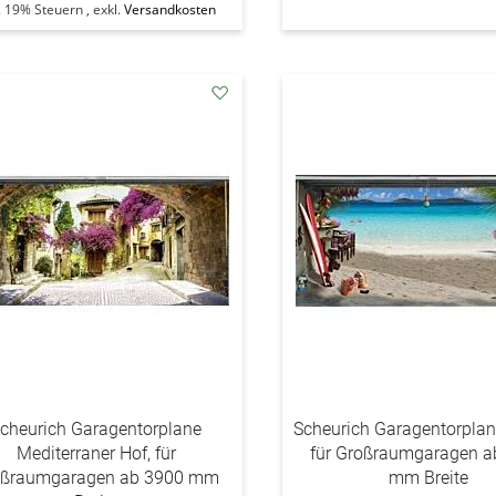
l. 19% Steuern
,
exkl.
Versandkosten
addAuf
den
Wunschzettel
cheurich Garagentorplane
Scheurich Garagentorplan
Mediterraner Hof, für
für Großraumgaragen a
oßraumgaragen ab 3900 mm
mm Breite