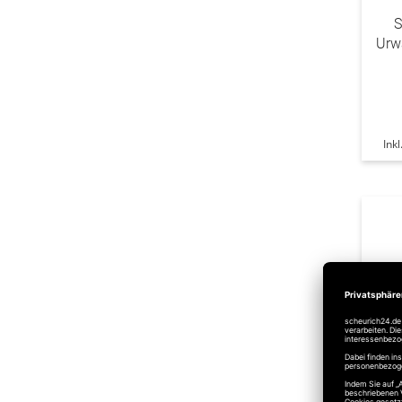
S
Urw
Ink