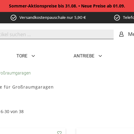
Sommer-Aktionspreise bis 31.08. • Neue Preise ab 01.09.
Versandkostenpauschale nur 5,90 €
Telef
Me
TORE
ANTRIEBE
Großraumgaragen
e für Großraumgaragen
16
-
30
von
38