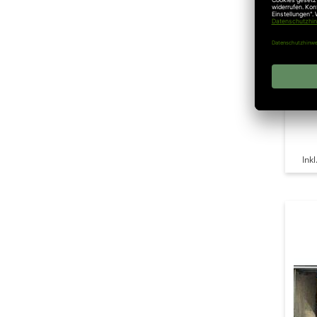
S
Wei
Ink