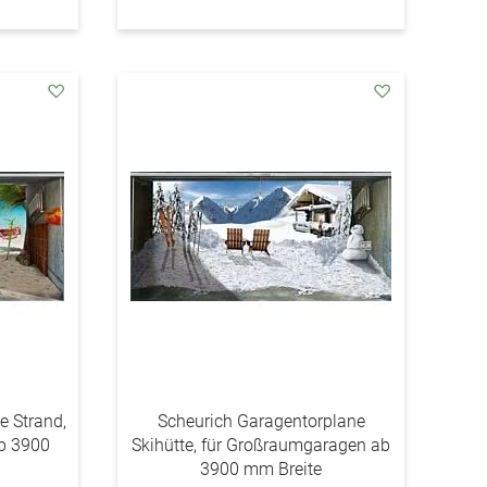
addAuf
addAuf
den
den
Wunschzettel
Wunschzettel
e Strand,
Scheurich Garagentorplane
b 3900
Skihütte, für Großraumgaragen ab
3900 mm Breite