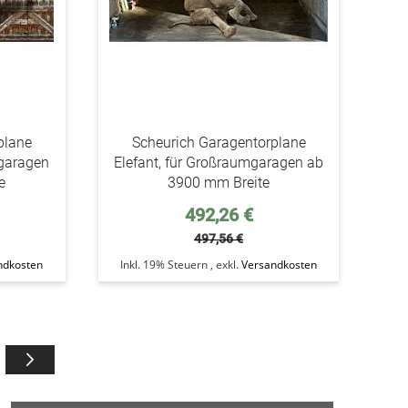
plane
Scheurich Garagentorplane
mgaragen
Elefant, für Großraumgaragen ab
e
3900 mm Breite
Sonderpreis
492,26 €
497,56 €
ndkosten
Inkl. 19% Steuern
,
exkl.
Versandkosten
gerade die Seite
Seite
Weiter