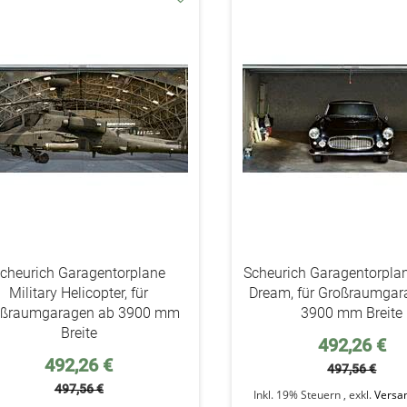
addAuf
den
Wunschzettel
cheurich Garagentorplane
Scheurich Garagentorplan
Military Helicopter, für
Dream, für Großraumgar
oßraumgaragen ab 3900 mm
3900 mm Breite
Breite
Sonderpreis
492,26 €
Sonderpreis
492,26 €
497,56 €
497,56 €
Inkl. 19% Steuern
,
exkl.
Versa