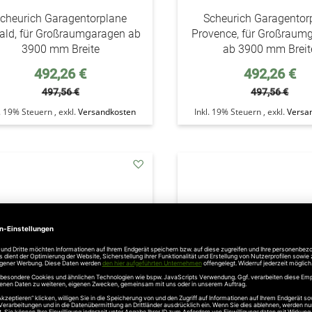
cheurich Garagentorplane
Scheurich Garagentor
ald, für Großraumgaragen ab
Provence, für Großraum
3900 mm Breite
ab 3900 mm Breit
Sonderpreis
Sonderpreis
492,26 €
492,26 €
497,56 €
497,56 €
l. 19% Steuern
,
exkl.
Versandkosten
Inkl. 19% Steuern
,
exkl.
Versa
addAuf
den
Wunschzettel