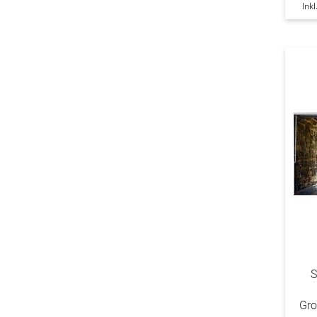
Ink
S
Gr