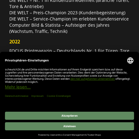
DIE WELT – Nr. 1 in Kundenzufriedenheit (Branche Türen,
Tore & Antriebe)
DIE WELT – Preis-Champion 2023 (Kundenbegeisterung)
DIE WELT – Service-Champion im erlebten Kundenservice
Computer Bild & Statista – Aufsteiger des Jahres
(Wachstum, Traffic, Technik)
2022
FOCUS Printmagazin – Deutschlands Nr. 1 für Türen, Tore
& Antriebe
Deutschland Test – Bester Onlineshop 2022
FOCUS Money – Branchensieger „Rund ums Haus“
DIE WELT – Service-Champion im erlebten Kundenservice
DIE WELT – Branchengewinner Gold-Rang (Türen, Tore &
Antriebe)
AGB
Impressum
Widerruf
Datenschutz
Cookie-
Einstellungen
© 2026 SCHEURICH GmbH