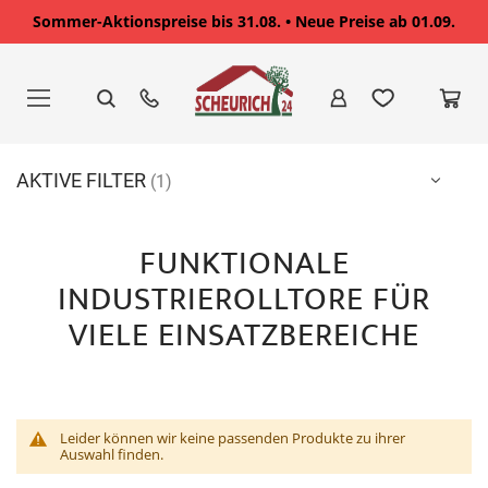
Sommer-Aktionspreise bis 31.08. • Neue Preise ab 01.09.
Zum
Inhalt
springen
AKTIVE FILTER
FUNKTIONALE
INDUSTRIEROLLTORE FÜR
VIELE EINSATZBEREICHE
Leider können wir keine passenden Produkte zu ihrer
Auswahl finden.