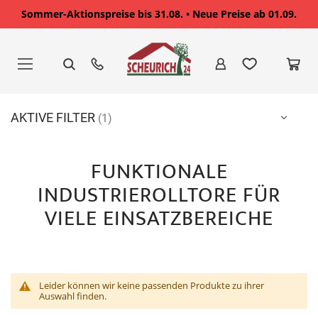
Sommer-Aktionspreise bis 31.08. • Neue Preise ab 01.09.
Zum
Inhalt
springen
AKTIVE FILTER
FUNKTIONALE
INDUSTRIEROLLTORE FÜR
VIELE EINSATZBEREICHE
Leider können wir keine passenden Produkte zu ihrer
Auswahl finden.