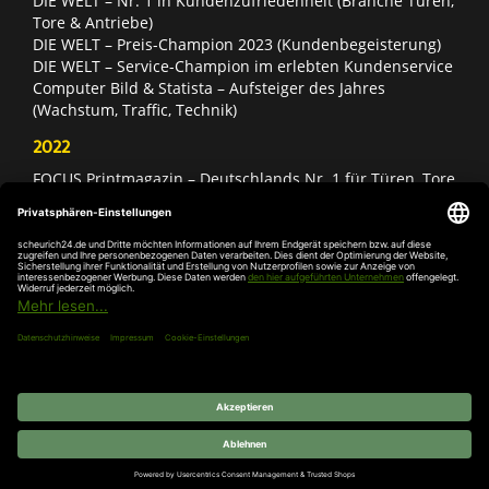
DIE WELT – Nr. 1 in Kundenzufriedenheit (Branche Türen,
Tore & Antriebe)
DIE WELT – Preis-Champion 2023 (Kundenbegeisterung)
DIE WELT – Service-Champion im erlebten Kundenservice
Computer Bild & Statista – Aufsteiger des Jahres
(Wachstum, Traffic, Technik)
2022
FOCUS Printmagazin – Deutschlands Nr. 1 für Türen, Tore
& Antriebe
Deutschland Test – Bester Onlineshop 2022
FOCUS Money – Branchensieger „Rund ums Haus“
DIE WELT – Service-Champion im erlebten Kundenservice
DIE WELT – Branchengewinner Gold-Rang (Türen, Tore &
Antriebe)
AGB
Impressum
Widerruf
Datenschutz
Cookie-
Einstellungen
© 2026 SCHEURICH GmbH