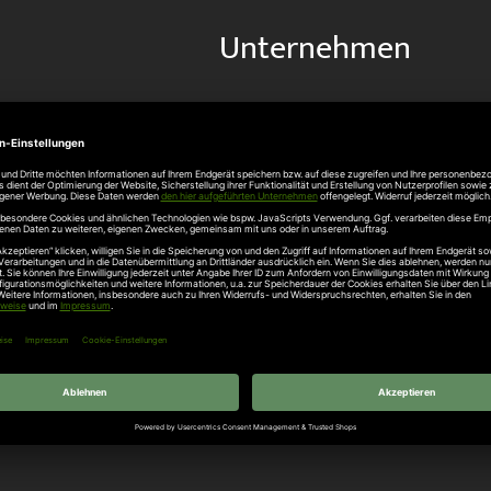
Unternehmen
Über uns
rten
Stellenangebote
gang
Hersteller
n
Hörmann Türen
age
Hörmann Sektionaltor
ß
leitungen
tztüren
e Garagentore