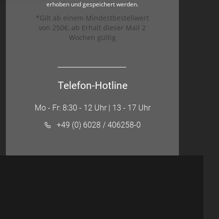
erhoben und gespeichert werden.
*Gilt ab einem Mindestbestellwert
von 250€, ab Erhalt dieser Mail 2
Wochen gültig
Telefon-Hotline
Mo - Fr: 8:30 - 12 Uhr | 13 - 17 Uhr
+49 (0) 6028 / 406258-0