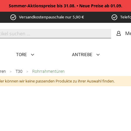
Sommer-Aktionspreise bis 31.08. • Neue Preise ab 01.09.
Versandkostenpauschale nur 5,90 €
Telef
Me
TORE
ANTRIEBE
üren
T30
Rohrrahmentüren
der können wir keine passenden Produkte zu ihrer Auswahl finden.