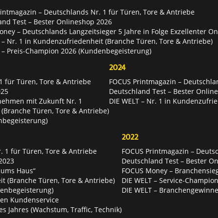
ntmagazin – Deutschlands Nr. 1 für Türen, Tore & Antriebe
and Test – Bester Onlineshop 2026
ey – Deutschlands Langzeitsieger 5 Jahre in Folge Exzellenter O
– Nr. 1 in Kundenzufriedenheit (Branche Türen, Tore & Antriebe)
 – Preis-Champion 2026 (Kundenbegeisterung)
2024
 für Türen, Tore & Antriebe
FOCUS Printmagazin – Deutschlan
025
Deutschland Test – Bester Onlin
nehmen mit Zukunft Nr. 1
DIE WELT – Nr. 1 in Kundenzufrie
 (Branche Türen, Tore & Antriebe)
nbegeisterung)
2022
 1 für Türen, Tore & Antriebe
FOCUS Printmagazin – Deutsch
2023
Deutschland Test – Bester O
 ums Haus“
FOCUS Money – Branchensie
t (Branche Türen, Tore & Antriebe)
DIE WELT – Service-Champion
enbegeisterung)
DIE WELT – Branchengewinner
ten Kundenservice
es Jahres (Wachstum, Traffic, Technik)