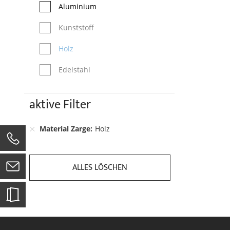
Aluminium
Kunststoff
Holz
Edelstahl
aktive Filter
Material Zarge
Holz
0
ALLES LÖSCHEN