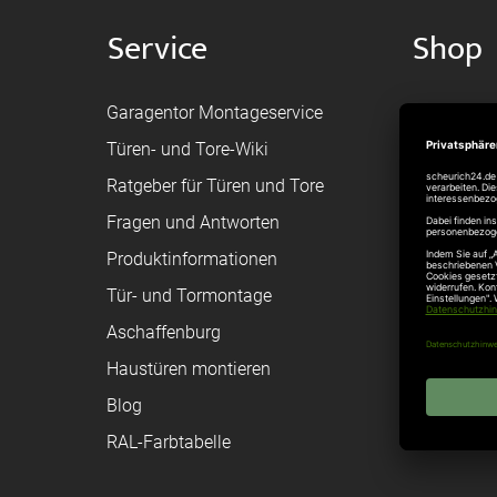
Service
Shop
Garagentor Montageservice
Versand
Türen- und Tore-Wiki
Zahlungsa
Ratgeber für Türen und Tore
Bestellvor
Fragen und Antworten
Registriere
Produktinformationen
Federanfr
Tür- und Tormontage
Toraufma
Aschaffenburg
Montagean
Haustüren montieren
Brandschu
Blog
Elektrisch
RAL-Farbtabelle