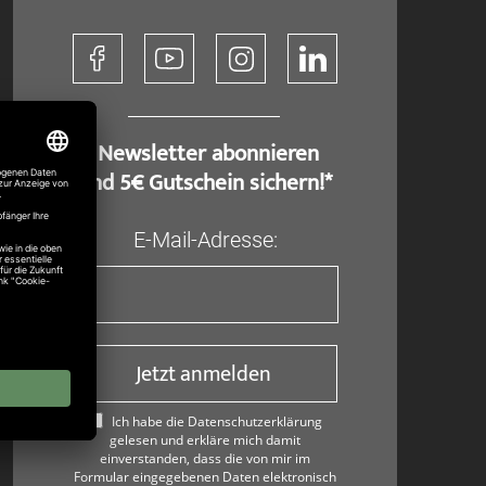
​ Newsletter abonnieren
und 5€ Gutschein sichern!*
E-Mail-Adresse:
Jetzt anmelden
Ich habe die Datenschutzerklärung
gelesen und erkläre mich damit
einverstanden, dass die von mir im
Formular eingegebenen Daten elektronisch