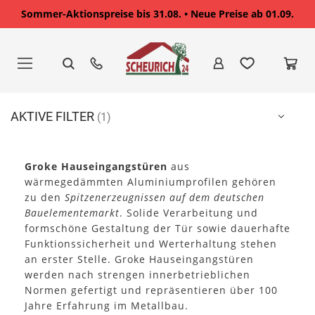
Sommer-Aktionspreise bis 31.08. • Neue Preise ab 01.09.
Zum
Inhalt
springen
AKTIVE FILTER
Groke Hauseingangstüren
aus
wärmegedämmten Aluminiumprofilen gehören
zu den
Spitzenerzeugnissen auf dem deutschen
Bauelementemarkt
. Solide Verarbeitung und
formschöne Gestaltung der Tür sowie dauerhafte
Funktionssicherheit und Werterhaltung stehen
an erster Stelle. Groke Hauseingangstüren
werden nach strengen innerbetrieblichen
Normen gefertigt und repräsentieren über 100
Jahre Erfahrung im Metallbau.