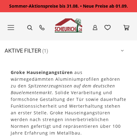
Sommer-Aktionspreise bis 31.08. • Neue Preise ab 01.09.
Zum
Inhalt
springen
AKTIVE FILTER
Groke Hauseingangstüren
aus
wärmegedämmten Aluminiumprofilen gehören
zu den
Spitzenerzeugnissen auf dem deutschen
Bauelementemarkt
. Solide Verarbeitung und
formschöne Gestaltung der Tür sowie dauerhafte
Funktionssicherheit und Werterhaltung stehen
an erster Stelle. Groke Hauseingangstüren
werden nach strengen innerbetrieblichen
Normen gefertigt und repräsentieren über 100
Jahre Erfahrung im Metallbau.