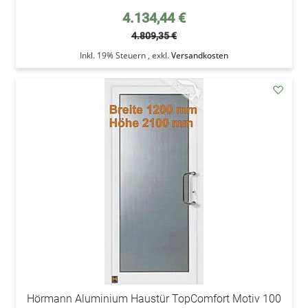
Sonderpreis
4.134,44 €
4.809,35 €
Inkl. 19% Steuern
,
exkl.
Versandkosten
addAu
den
Wunsc
Hörmann Aluminium Haustür TopComfort Motiv 100