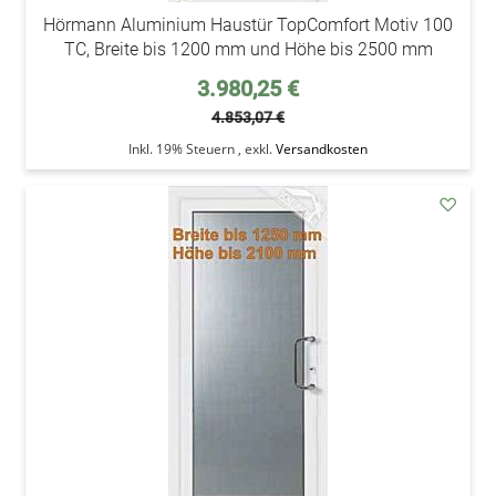
Hörmann Aluminium Haustür TopComfort Motiv 100
TC, Breite bis 1200 mm und Höhe bis 2500 mm
Sonderpreis
3.980,25 €
4.853,07 €
Inkl. 19% Steuern
,
exkl.
Versandkosten
addAu
den
Wunsc