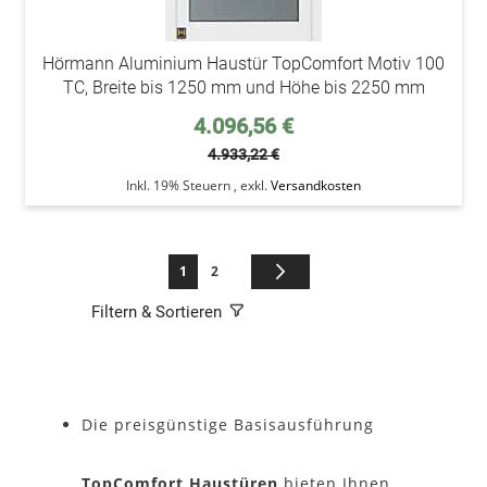
Hörmann Aluminium Haustür TopComfort Motiv 100
TC, Breite bis 1250 mm und Höhe bis 2250 mm
Sonderpreis
4.096,56 €
4.933,22 €
Inkl. 19% Steuern
,
exkl.
Versandkosten
Seite
Sie lesen gerade die Seite
Seite
Seite
Weiter
1
2
Filtern & Sortieren
Die preisgünstige Basisausführung
TopComfort Haustüren
bieten Ihnen