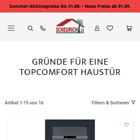
Sommer-Aktionspreise bis 31.08. • Neue Preise ab 01.09.
Zum
Inhalt
springen
GRÜNDE FÜR EINE
TOPCOMFORT HAUSTÜR
Artikel
1
-
15
von
16
Filtern & Sortieren
addAu
den