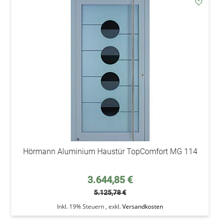
addAu
den
Wunsc
Hörmann Aluminium Haustür TopComfort MG 114
Sonderpreis
3.644,85 €
5.125,78 €
Inkl. 19% Steuern
,
exkl.
Versandkosten