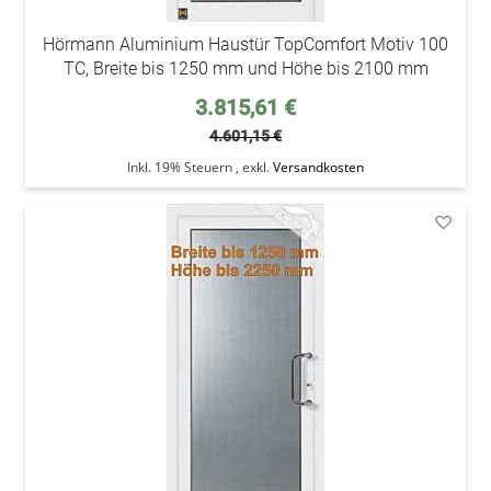
Hörmann Aluminium Haustür TopComfort Motiv 100
TC, Breite bis 1250 mm und Höhe bis 2100 mm
Sonderpreis
3.815,61 €
4.601,15 €
Inkl. 19% Steuern
,
exkl.
Versandkosten
addAu
den
Wunsc