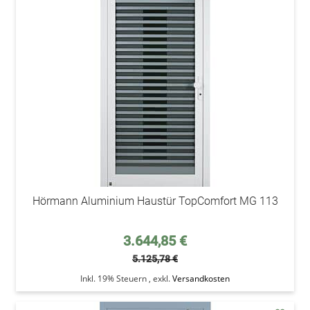
addAu
den
Wunsc
Hörmann Aluminium Haustür TopComfort MG 113
Sonderpreis
3.644,85 €
5.125,78 €
Inkl. 19% Steuern
,
exkl.
Versandkosten