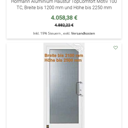
Hörmann Aluminium Haustür TopComfort Motiv 100
TC, Breite bis 1200 mm und Höhe bis 2250 mm
Sonderpreis
4.058,38 €
4.882,22 €
Inkl. 19% Steuern
,
exkl.
Versandkosten
addAu
den
Wunsc