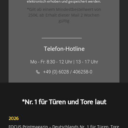
elektronisch erhoben und gespeichert werden.
*Gilt ab einem Mindestbestellwert von
250€, ab Erhalt dieser Mail 2 Wochen
gültig
Telefon-Hotline
Mo - Fr: 8:30 - 12 Uhr | 13 - 17 Uhr
+49 (0) 6028 / 406258-0
*Nr. 1 für Türen und Tore laut
2026
FOCUS Printmagazin – Deutschlands Nr. 1 für Türen, Tore