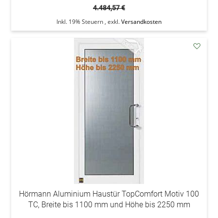
4.484,57 €
Inkl. 19% Steuern
,
exkl.
Versandkosten
addAu
den
Wunsc
Hörmann Aluminium Haustür TopComfort Motiv 100
TC, Breite bis 1100 mm und Höhe bis 2250 mm