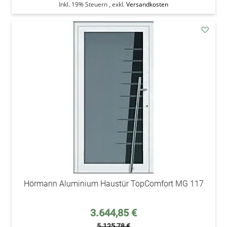
Inkl. 19% Steuern
,
exkl.
Versandkosten
addAu
den
Wunsc
Hörmann Aluminium Haustür TopComfort MG 117
Sonderpreis
3.644,85 €
5.125,78 €