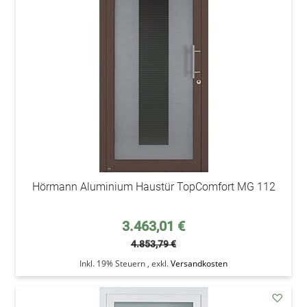
den
Wunsc
Hörmann Aluminium Haustür TopComfort MG 112
Sonderpreis
3.463,01 €
4.853,79 €
Inkl. 19% Steuern
,
exkl.
Versandkosten