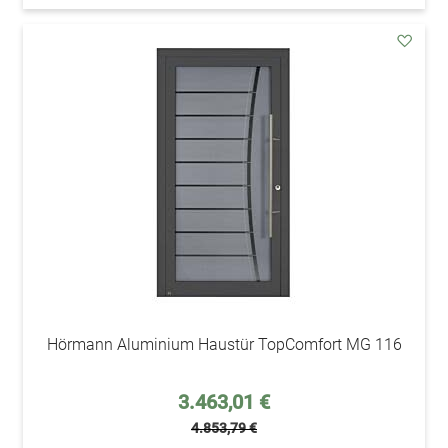
addAu
den
Wunsc
Hörmann Aluminium Haustür TopComfort MG 116
Sonderpreis
3.463,01 €
4.853,79 €