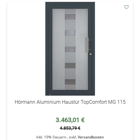
addAu
den
Wunsc
Hörmann Aluminium Haustür TopComfort MG 115
Sonderpreis
3.463,01 €
4.853,79 €
Inkl. 19% Steuern
,
exkl.
Versandkosten