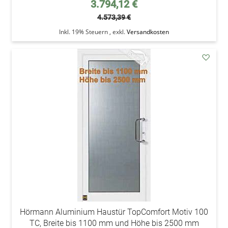
Sonderpreis
3.794,12 €
4.573,39 €
Inkl. 19% Steuern
,
exkl.
Versandkosten
addAu
den
Wunsc
Hörmann Aluminium Haustür TopComfort Motiv 100
TC, Breite bis 1100 mm und Höhe bis 2500 mm