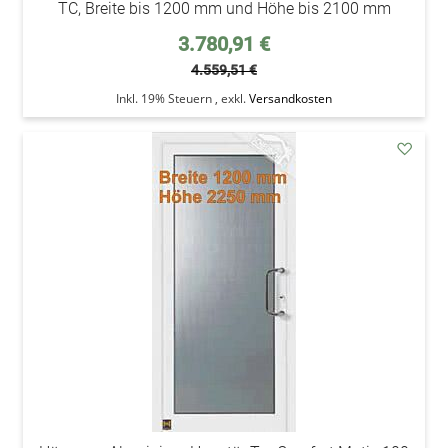
TC, Breite bis 1200 mm und Höhe bis 2100 mm
Sonderpreis
3.780,91 €
4.559,51 €
Inkl. 19% Steuern
,
exkl.
Versandkosten
addAu
den
Wunsc