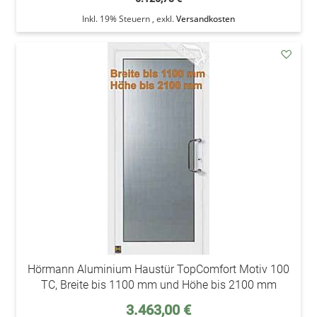
Inkl. 19% Steuern
,
exkl.
Versandkosten
addAu
den
Wunsc
Hörmann Aluminium Haustür TopComfort Motiv 100
TC, Breite bis 1100 mm und Höhe bis 2100 mm
Sonderpreis
3.463,00 €