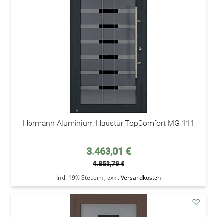
Wunsc
Hörmann Aluminium Haustür TopComfort MG 111
Sonderpreis
3.463,01 €
4.853,79 €
Inkl. 19% Steuern
,
exkl.
Versandkosten
addAu