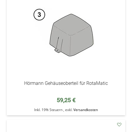
den
Wunsc
Hörmann Gehäuseoberteil für RotaMatic
59,25 €
Inkl. 19% Steuern
,
exkl.
Versandkosten
addAu