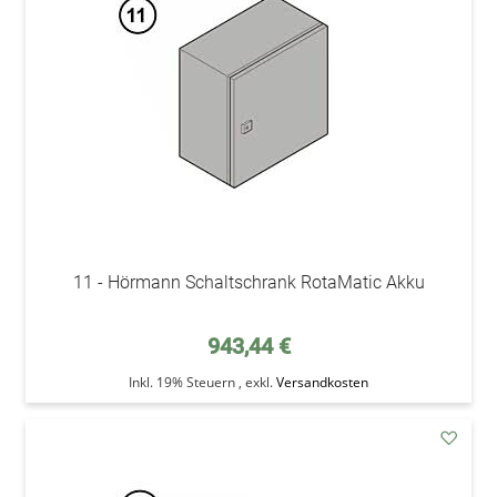
Wunsc
11 - Hörmann Schaltschrank RotaMatic Akku
943,44 €
Inkl. 19% Steuern
,
exkl.
Versandkosten
addAu
den