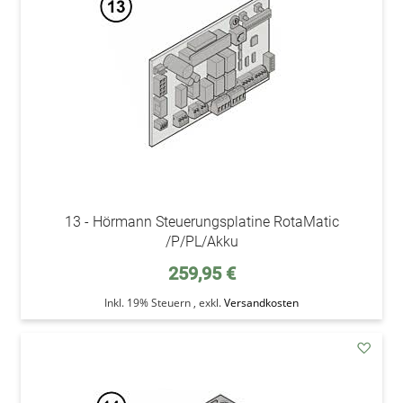
Wunsc
13 - Hörmann Steuerungsplatine RotaMatic
/P/PL/Akku
259,95 €
Inkl. 19% Steuern
,
exkl.
Versandkosten
addAu
den
Wunsc