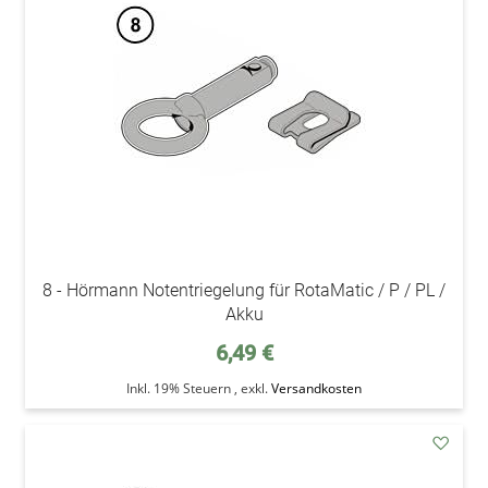
den
Wunsc
8 - Hörmann Notentriegelung für RotaMatic / P / PL /
Akku
6,49 €
Inkl. 19% Steuern
,
exkl.
Versandkosten
addAu
den