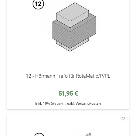
Wunsc
12 - Hörmann Trafo für RotaMatic/P/PL
51,95 €
Inkl. 19% Steuern
,
exkl.
Versandkosten
addAu
den