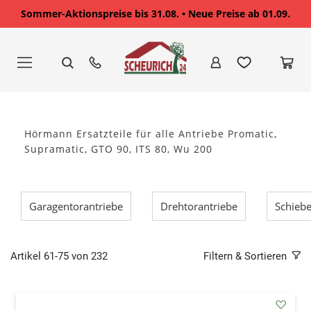
Sommer-Aktionspreise bis 31.08. • Neue Preise ab 01.09.
Zum
Inhalt
springen
Hörmann Ersatzteile für alle Antriebe Promatic,
Supramatic, GTO 90, ITS 80, Wu 200
Garagentorantriebe
Drehtorantriebe
Schiebe
Artikel
61
-
75
von
232
Filtern & Sortieren