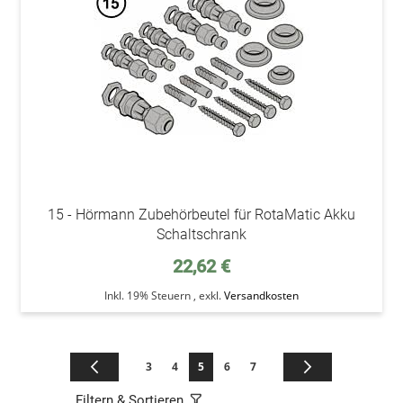
15 - Hörmann Zubehörbeutel für RotaMatic Akku
Schaltschrank
22,62 €
Inkl. 19% Steuern
,
exkl.
Versandkosten
Seite
Seite
Zurück
Seite
Seite
Sie lesen gerade die Seite
Seite
Seite
Seite
Weiter
3
4
5
6
7
Filtern & Sortieren