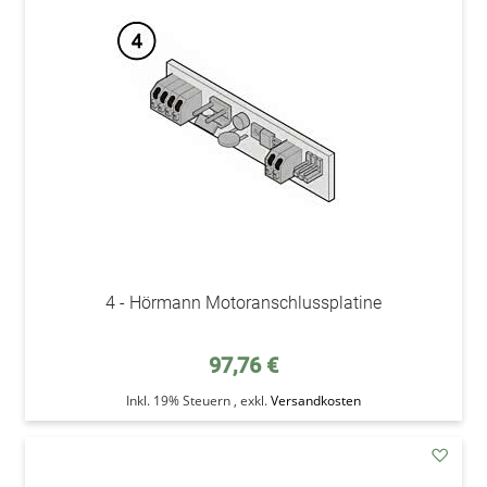
den
Wunsc
4 - Hörmann Motoranschlussplatine
97,76 €
Inkl. 19% Steuern
,
exkl.
Versandkosten
addAu