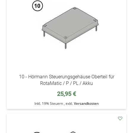
Wunsc
10 - Hörmann Steuerungsgehäuse Oberteil für
RotaMatic / P / PL / Akku
25,95 €
Inkl. 19% Steuern
,
exkl.
Versandkosten
addAu
den