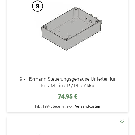
Wunsc
9 - Hörmann Steuerungsgehäuse Unterteil für
RotaMatic / P / PL / Akku
74,95 €
Inkl. 19% Steuern
,
exkl.
Versandkosten
addAu
den