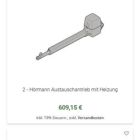
addAu
den
Wunsc
2 - Hörmann Austauschantrieb mit Heizung
609,15 €
Inkl. 19% Steuern
,
exkl.
Versandkosten
addAu