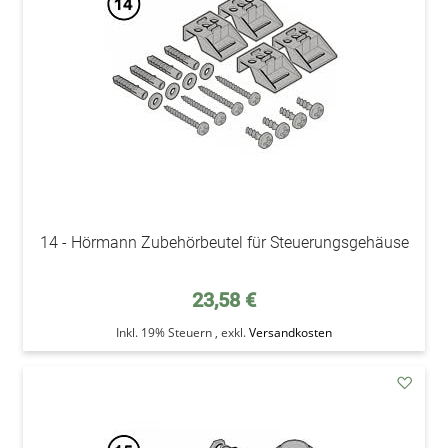
14 - Hörmann Zubehörbeutel für Steuerungsgehäuse
23,58 €
Inkl. 19% Steuern
,
exkl.
Versandkosten
addAu
den
Wunsc