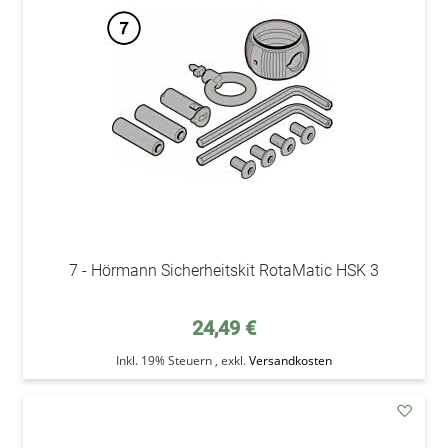
den
Wunsc
7 - Hörmann Sicherheitskit RotaMatic HSK 3
24,49 €
Inkl. 19% Steuern
,
exkl.
Versandkosten
addAu