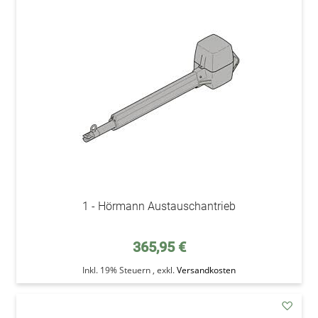
addAu
den
Wunsc
1 - Hörmann Austauschantrieb
365,95 €
Inkl. 19% Steuern
,
exkl.
Versandkosten