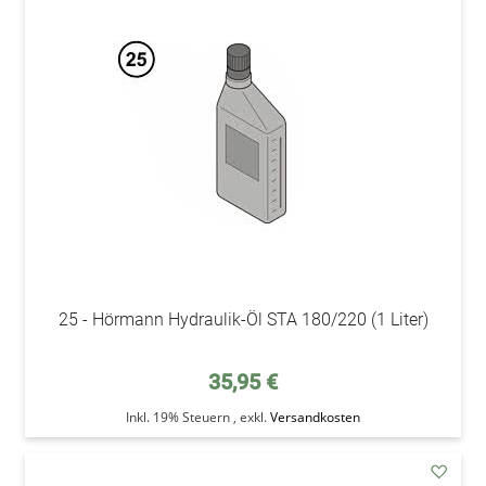
addAu
den
Wunsc
25 - Hörmann Hydraulik-Öl STA 180/220 (1 Liter)
35,95 €
Inkl. 19% Steuern
,
exkl.
Versandkosten