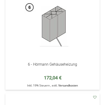
den
Wunsc
6 - Hörmann Gehäuseheizung
172,04 €
Inkl. 19% Steuern
,
exkl.
Versandkosten
addAu