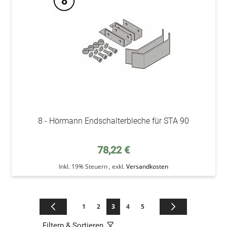
8 - Hörmann Endschalterbleche für STA 90
78,22 €
Inkl. 19% Steuern
,
exkl.
Versandkosten
Seite
Seite
Zurück
Seite
Seite
Sie lesen gerade die Seite
Seite
Seite
Seite
Weiter
1
2
3
4
5
Filtern & Sortieren