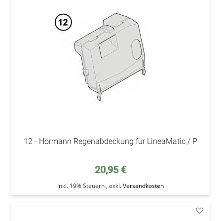
addAu
den
Wunsc
12 - Hörmann Regenabdeckung für LineaMatic / P
20,95 €
Inkl. 19% Steuern
,
exkl.
Versandkosten
addAu