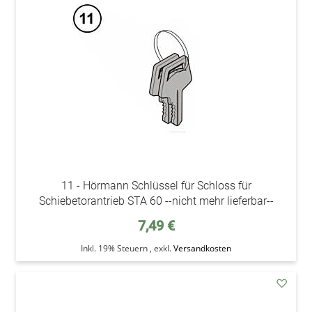
den
Wunsc
11 - Hörmann Schlüssel für Schloss für
Schiebetorantrieb STA 60 --nicht mehr lieferbar--
7,49 €
Inkl. 19% Steuern
,
exkl.
Versandkosten
addAu
den