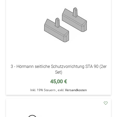
Wunsc
3 - Hörmann seitliche Schutzvorrichtung STA 90 (2er
Set)
45,00 €
Inkl. 19% Steuern
,
exkl.
Versandkosten
addAu
den