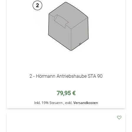
Wunsc
2 - Hörmann Antriebshaube STA 90
79,95 €
Inkl. 19% Steuern
,
exkl.
Versandkosten
addAu
den