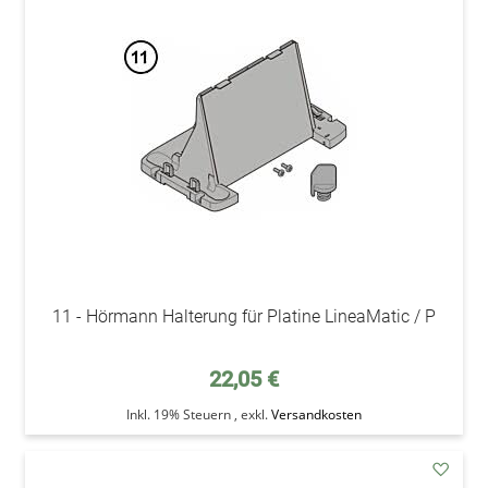
addAu
den
Wunsc
11 - Hörmann Halterung für Platine LineaMatic / P
22,05 €
Inkl. 19% Steuern
,
exkl.
Versandkosten