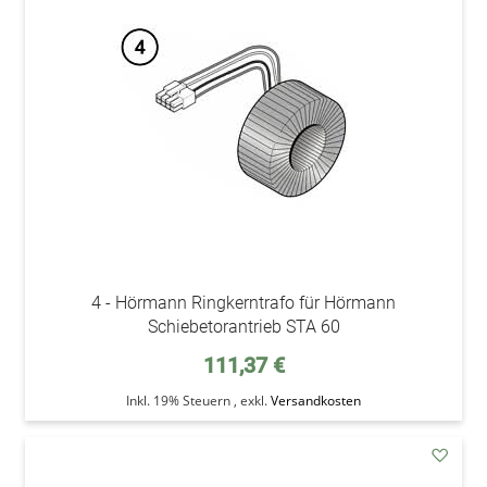
den
Wunsc
4 - Hörmann Ringkerntrafo für Hörmann
Schiebetorantrieb STA 60
111,37 €
Inkl. 19% Steuern
,
exkl.
Versandkosten
addAu