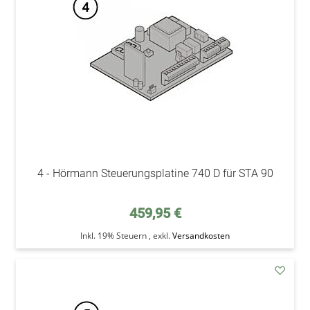
Wunsc
4 - Hörmann Steuerungsplatine 740 D für STA 90
459,95 €
Inkl. 19% Steuern
,
exkl.
Versandkosten
addAu
den