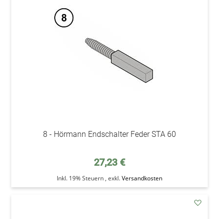
den
Wunsc
8 - Hörmann Endschalter Feder STA 60
27,23 €
Inkl. 19% Steuern
,
exkl.
Versandkosten
addAu