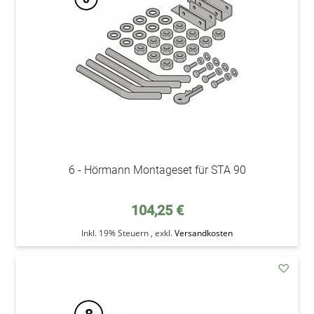
6 - Hörmann Montageset für STA 90
104,25 €
Inkl. 19% Steuern
,
exkl.
Versandkosten
addAu
den
Wunsc