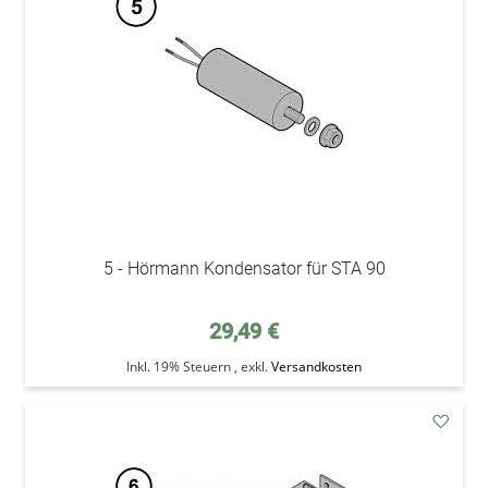
Wunsc
5 - Hörmann Kondensator für STA 90
29,49 €
Inkl. 19% Steuern
,
exkl.
Versandkosten
addAu
den
Wunsc