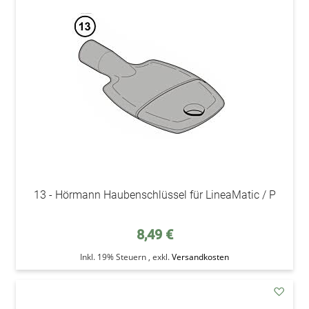
den
Wunsc
13 - Hörmann Haubenschlüssel für LineaMatic / P
8,49 €
Inkl. 19% Steuern
,
exkl.
Versandkosten
addAu