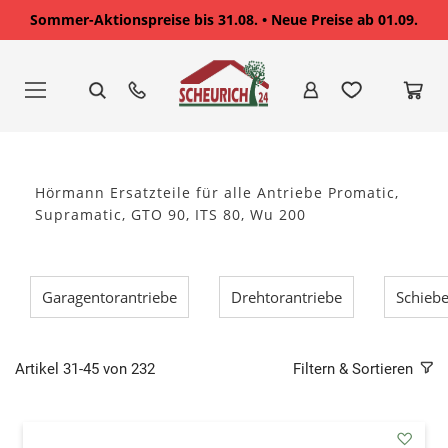
Sommer-Aktionspreise bis 31.08. • Neue Preise ab 01.09.
Zum
Inhalt
springen
Hörmann Ersatzteile für alle Antriebe Promatic,
Supramatic, GTO 90, ITS 80, Wu 200
Garagentorantriebe
Drehtorantriebe
Schiebe
Artikel
31
-
45
von
232
Filtern & Sortieren