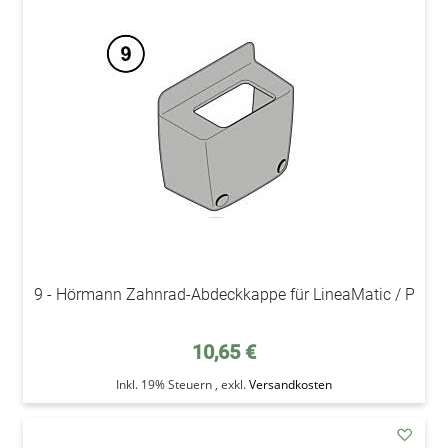
addAu
den
Wunsc
9 - Hörmann Zahnrad-Abdeckkappe für LineaMatic / P
10,65 €
Inkl. 19% Steuern
,
exkl.
Versandkosten