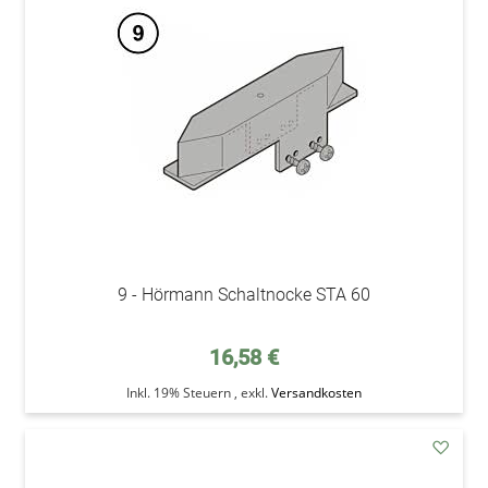
den
Wunsc
9 - Hörmann Schaltnocke STA 60
16,58 €
Inkl. 19% Steuern
,
exkl.
Versandkosten
addAu