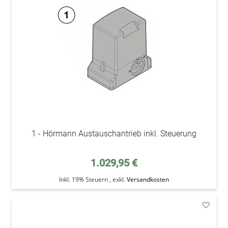
Wunsc
1 - Hörmann Austauschantrieb inkl. Steuerung
1.029,95 €
Inkl. 19% Steuern
,
exkl.
Versandkosten
addAu
den