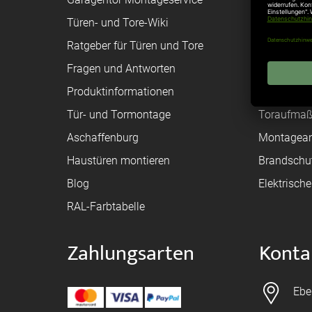
Türen- und Tore-Wiki
Zahlungsa
Ratgeber für Türen und Tore
Bestellvor
Fragen und Antworten
Registriere
Produktinformationen
Federanfr
Tür- und Tormontage
Toraufma
Aschaffenburg
Montagean
Haustüren montieren
Brandschu
Blog
Elektrisch
RAL-Farbtabelle
Zahlungsarten
Konta
Ebe