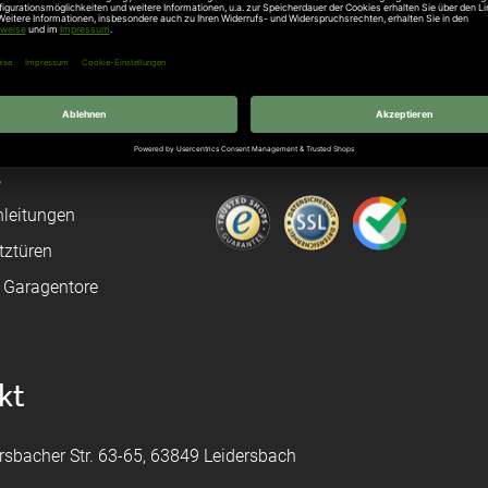
rten
Stellenangebote
gang
Hersteller
n
Hörmann Türen
age
Hörmann Sektionaltor
ß
leitungen
tztüren
e Garagentore
kt
rsbacher Str. 63-65, 63849 Leidersbach