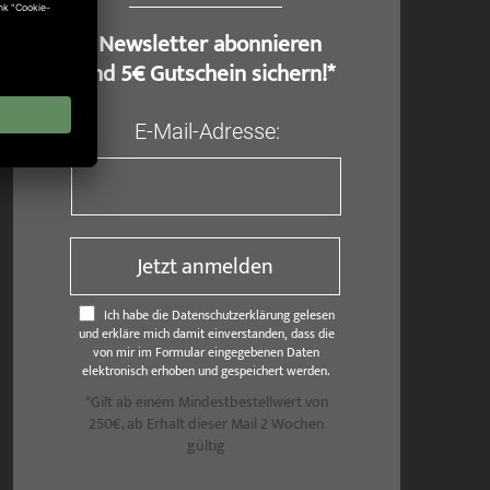
​ Newsletter abonnieren
und 5€ Gutschein sichern!*
E-Mail-Adresse:
Jetzt anmelden
Ich habe die Datenschutzerklärung gelesen
und erkläre mich damit einverstanden, dass die
von mir im Formular eingegebenen Daten
elektronisch erhoben und gespeichert werden.
*Gilt ab einem Mindestbestellwert von
250€, ab Erhalt dieser Mail 2 Wochen
gültig