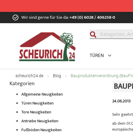
Zum
Wir sind gerne für Sie da:
+49 (0) 6028 / 406258-0
Inhalt
springen
Suche
TÜREN
scheurich24.de
Blog
Bauproduktenverordnung (BauPVO
Kategorien
BAUP
Allgemeine Neuigkeiten
24.06.2013
Türen Neuigkeiten
Tore Neuigkeiten
Sehr geehrt
Antriebe Neuigkeiten
ab dem 01.0
europäische
Fußböden Neuigkeiten