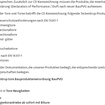
tsprechen. Zusätzlich zur CE-Kennzeichnung müssen die Produkte, die innerha
klärung (Declaration of Performance / DoP) nach neuer BauPVO aufweisen.
der Tore und Türen betrifft die CE-Kennzeichnung folgende Teckentrup-Produ
euerschutzanforderungen nach EN 13241-1
Schwingtore
ectionaltore
Sectionaltore
und -gitter
kschiebetore
nach EN 14351-1
ktüren
der Dokumentation, die unseren Produkten beiliegt, die entsprechende Leis
genschaften beilegen.
entrup
tore
Bauproduktenverordnung
BauPVO
ht in
Tore Neuigkeiten
e
gentorantriebe ab sofort mit BiSure