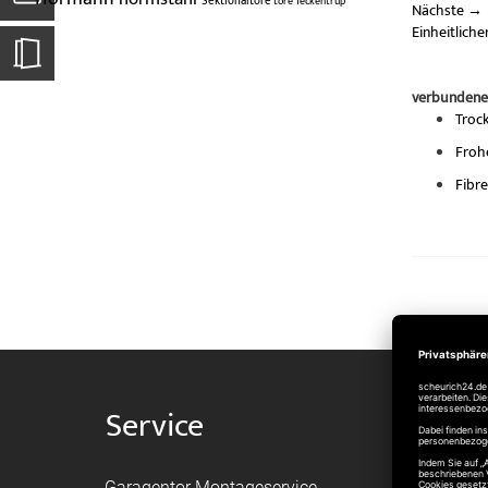
Sektionaltore
tore
Teckentrup
Nächste
→
Einheitlich
verbundene
Troc
Froh
Fibr
Service
Shop
Garagentor Montageservice
Versand