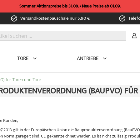
Sommer-Aktionspreise bis 31.08. • Neue Preise ab 01.09.
Versandkostenpauschale nur 5,90 €
Telef
TORE
ANTRIEBE
) für Türen und Tore
RODUKTENVERORDNUNG (BAUPVO) FÜR 
e Kunden,
7.2013 gilt in der Europäischen Union die Bauproduktenverordnung (BauPVO). A
n Norm geregelt sind, CE-gekennzeichnet werden. Es ist nicht zulässig Produ