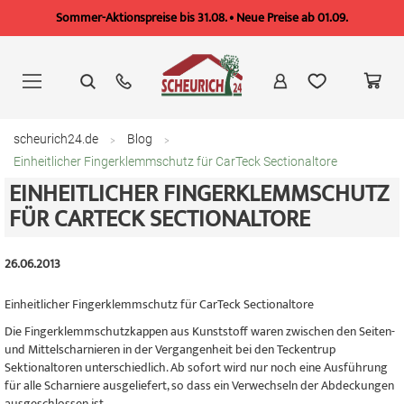
Sommer-Aktionspreise bis 31.08. • Neue Preise ab 01.09.
Zum
Inhalt
springen
scheurich24.de
Blog
Einheitlicher Fingerklemmschutz für CarTeck Sectionaltore
EINHEITLICHER FINGERKLEMMSCHUTZ
FÜR CARTECK SECTIONALTORE
26.06.2013
Einheitlicher Fingerklemmschutz für CarTeck Sectionaltore
Die Fingerklemmschutzkappen aus Kunststoff waren zwischen den Seiten-
und Mittelscharnieren in der Vergangenheit bei den Teckentrup
Sektionaltoren unterschiedlich. Ab sofort wird nur noch eine Ausführung
für alle Scharniere ausgeliefert, so dass ein Verwechseln der Abdeckungen
ausgeschlossen ist.