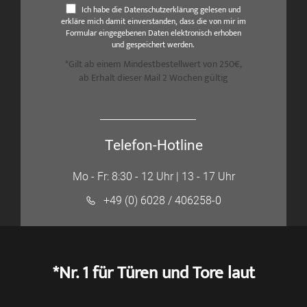
Ich habe die Datenschutzerklärung gelesen und
erkläre mich damit einverstanden, dass die von mir im
Formular eingegebenen Daten elektronisch erhoben
und gespeichert werden.
*Gilt ab einem Mindestbestellwert von 250€,
ab Erhalt dieser Mail 2 Wochen gültig
Telefon-Hotline
Mo - Fr: 8:30 - 12 Uhr | 13 - 17 Uhr
+49 (0) 6028 / 406258-0
*Nr. 1 für Türen und Tore laut