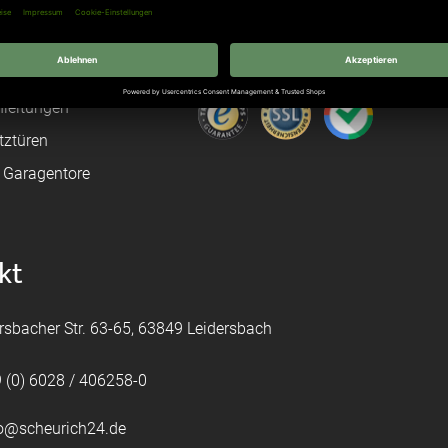
n
Hörmann Türen
age
Hörmann Sektionaltor
ß
leitungen
tztüren
e Garagentore
kt
rsbacher Str. 63-65, 63849 Leidersbach
 (0) 6028 / 406258-0
fo@scheurich24.de