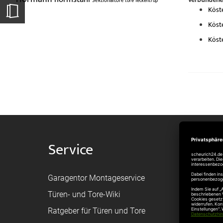
Sektionaltore
tore
Teckentrup
Köst
Köst
Köst
Service
Shop
Garagentor Montageservice
Versand
Türen- und Tore-Wiki
Zahlungsa
Ratgeber für Türen und Tore
Bestellvor