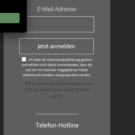
E-Mail-Adresse:
Jetzt anmelden
Ich habe die Datenschutzerklärung gelesen
und erkläre mich damit einverstanden, dass die
von mir im Formular eingegebenen Daten
elektronisch erhoben und gespeichert werden.
*Gilt ab einem Mindestbestellwert von
250€, ab Erhalt dieser Mail 2 Wochen
gültig
Telefon-Hotline