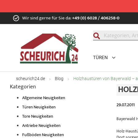
Zum
Wir sind gerne für Sie da:
+49 (0) 6028 / 406258-0
Inhalt
springen
Suche
TÜREN
scheurich24.de
Blog
Holzhaustüren von Bayerwald – at
Kategorien
HOLZ
Allgemeine Neuigkeiten
29.07.2011
Türen Neuigkeiten
Tore Neuigkeiten
Bayerwald H
Antriebe Neuigkeiten
Holz-Haustü
Fußböden Neuigkeiten
Dort sorgen