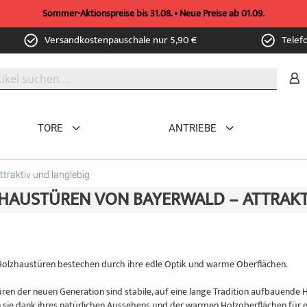
Sommer-Aktionspreise bis 31.08. • Neue Preise ab 01.09.
Versandkostenpauschale nur 5,90 €
Telef
TORE
ANTRIEBE
traktiv und langlebig
HAUSTÜREN VON BAYERWALD – ATTRAKT
olzhaustüren bestechen durch ihre edle Optik und warme Oberflächen.
ren der neuen Generation sind stabile, auf eine lange Tradition aufbauend
 sie dank ihres natürlichen Aussehens und der warmen Holzoberflächen für 