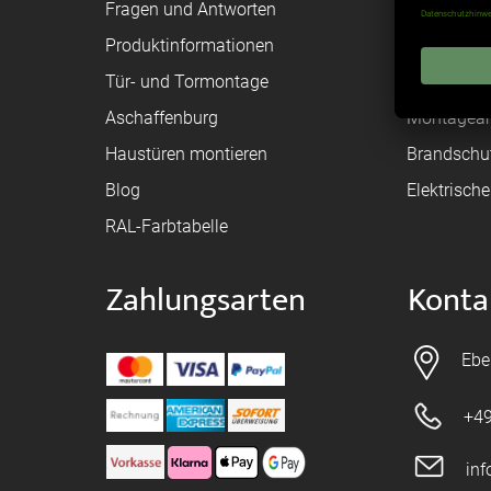
Fragen und Antworten
Registriere
Produktinformationen
Federanfr
Tür- und Tormontage
Toraufma
Aschaffenburg
Montagean
Haustüren montieren
Brandschu
Blog
Elektrisch
RAL-Farbtabelle
Zahlungsarten
Konta
Ebe
+49
in