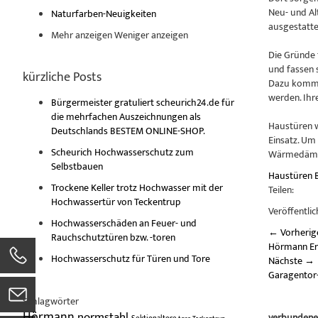
Neu- und Al
Naturfarben-Neuigkeiten
ausgestatte
Mehr anzeigen
Weniger anzeigen
Die Gründe 
und fassen 
kürzliche Posts
Dazu kommt 
werden. Ihr
Bürgermeister gratuliert scheurich24.de für
die mehrfachen Auszeichnungen als
Haustüren w
Deutschlands BESTEM ONLINE-SHOP.
Einsatz. Um
Scheurich Hochwasserschutz zum
Wärmedämmv
Selbstbauen
Haustüren
Trockene Keller trotz Hochwasser mit der
Teilen:
Hochwassertür von Teckentrup
Veröffentlic
Hochwasserschäden an Feuer- und
←
Vorherig
Rauchschutztüren bzw. -toren
Hörmann Ers
Hochwasserschutz für Türen und Tore
Nächste
→
Garagentor-
Schlagwörter
Hörmann
normstahl
verbundene