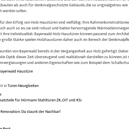
tbauten als auch für denkmalgeschützte Gebäude, die so originalgetreu wie 
t werden sollen.
für den Erfolg von Holz-Haustüren sind vielfältig: Ihre Rahmenkonstruktione
sich auch so an, sie sind robust und bieten hervorragende Wärmedämmeige
ihre Individualität: Bayerwald Holz-Haustüren können passend zum Archit
e große Stärke spielen Holzhaustüren daher auch im Bereich der Denkmalpfl
urden von Bayerwald bereits in der Vergangenheit aus Holz gefertigt. Dab
 die Optik dieser Zeit überzeugend und realitätsnah darstellen zu können, is
erglasungen und anderen Eigenschaften wie zum Beispiel dem Schallschut
Bayerwald
Haustüre
ht in
Türen Neuigkeiten
e
atzteile für Hörmann Stahltüren ZK, OiT und KSi
Renovation: Da staunt der Nachbar!
n Post