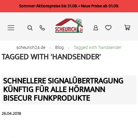
Sommer-Aktionspreise bis 31.08. • Neue Preise ab 01.09.
Zum
Inhalt
springen
scheurich24.de
Blog
Tagged with 'handsender'
TAGGED WITH 'HANDSENDER'
SCHNELLERE SIGNALÜBERTRAGUNG
KÜNFTIG FÜR ALLE HÖRMANN
BISECUR FUNKPRODUKTE
26.04.2018