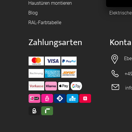
Haustüren montieren
Brandschu
Blog
Elektrisch
RAL-Farbtabelle
Zahlungsarten
Konta
Ebe
+49
in