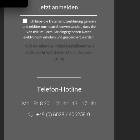
Jetzt anmelden
Ich habe die Datenschutzerklärung gelesen
und erkläre mich damit einverstanden, dass die
von mir im Formular eingegebenen Daten
elektronisch erhoben und gespeichert werden.
*Gilt ab einem Mindestbestellwert von
250€, ab Erhalt dieser Mail 2 Wochen
gültig
Telefon-Hotline
Mo - Fr: 8:30 - 12 Uhr | 13 - 17 Uhr
+49 (0) 6028 / 406258-0