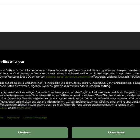
Unternehmen
Über uns
rten
Stellenangebote
gang
Hersteller
n
Hörmann Türen
age
Hörmann Sektionaltor
ß
leitungen