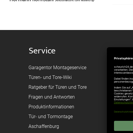
Sektionaltore
tore
Teckentrup
Service
Shop
Garagentor Montageservice
Versand
Türen- und Tore-Wiki
Zahlungsa
Ratgeber für Türen und Tore
Bestellvor
Fragen und Antworten
Registriere
Produktinformationen
Federanfr
Tür- und Tormontage
Toraufma
Aschaffenburg
Montagean