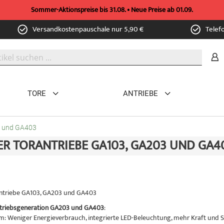
Sommer-Aktionspreise bis 31.08. • Neue Preise ab 01.09.
Versandkostenpauschale nur 5,90 €
Telef
TORE
ANTRIEBE
3 und GA403
R TORANTRIEBE GA103, GA203 UND GA4
antriebe GA103, GA203 und GA403
ntriebsgeneration GA203 und GA403
:
nem: Weniger Energieverbrauch, integrierte LED-Beleuchtung, mehr Kraft u