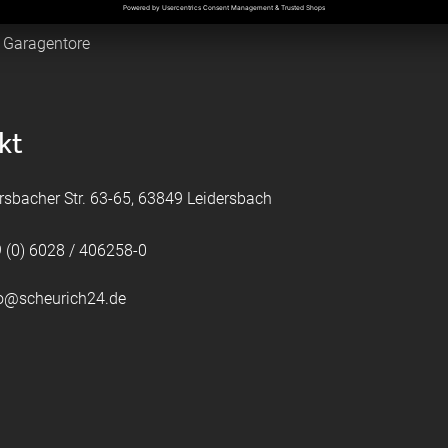
tztüren
e Garagentore
kt
rsbacher Str. 63-65, 63849 Leidersbach
 (0) 6028 / 406258-0
fo@scheurich24.de