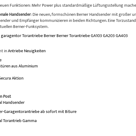
neuen Funktionen: Mehr Power plus standardmäßige Lüftungsstellung ma
onale Handsender
: Die neuen, formschönen Berner Handsender mit großer und 
ender und Empfänger kommunizieren in beiden Richtungen. Eine Torzustandsa
tuellen Berner-Funksystem.
r
garagentor
Torantriebe
Berner
Berner Torantriebe
GA103
GA203
GA403
ht in
Antriebe Neuigkeiten
e
stüren aus Aluminium
ecura Aktion
n Post
al Handsender
er-Garagentorantriebe ab sofort mit BiSure
al Torantrieb Gamma