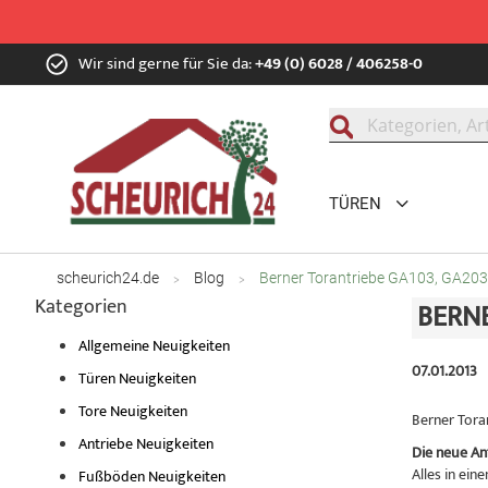
Zum
Wir sind gerne für Sie da:
+49 (0) 6028 / 406258-0
Inhalt
springen
Suche
TÜREN
scheurich24.de
Blog
Berner Torantriebe GA103, GA20
Kategorien
BERNE
Allgemeine Neuigkeiten
07.01.2013
Türen Neuigkeiten
Tore Neuigkeiten
Berner Tor
Antriebe Neuigkeiten
Die neue A
Alles in ei
Fußböden Neuigkeiten