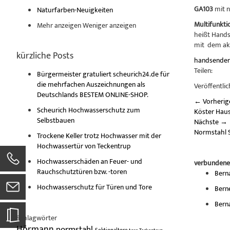
GA103
mit 
Naturfarben-Neuigkeiten
Multifunkti
Mehr anzeigen
Weniger anzeigen
heißt Hands
mit dem ak
kürzliche Posts
handsende
Teilen:
Bürgermeister gratuliert scheurich24.de für
die mehrfachen Auszeichnungen als
Veröffentlic
Deutschlands BESTEM ONLINE-SHOP.
←
Vorherig
Scheurich Hochwasserschutz zum
Köster Hau
Selbstbauen
Nächste
→
Normstahl S
Trockene Keller trotz Hochwasser mit der
Hochwassertür von Teckentrup
Hochwasserschäden an Feuer- und
verbundene
Rauchschutztüren bzw. -toren
Bern
Hochwasserschutz für Türen und Tore
Bern
Bern
Schlagwörter
Hörmann
normstahl