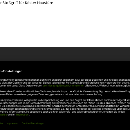
r Stoßgriff für Köster Haustüre
Unternehmen
Über uns
rten
Stellenangebote
gang
Hersteller
n
Hörmann Türen
age
Hörmann Sektionaltor