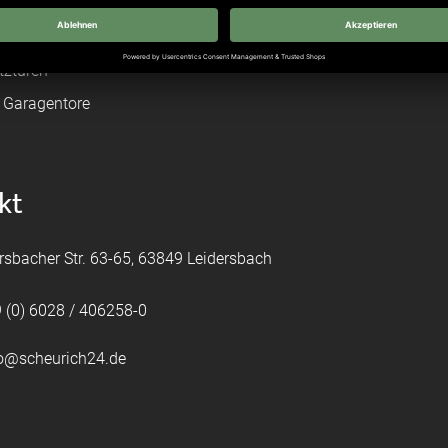
ß
leitungen
tztüren
e Garagentore
kt
rsbacher Str. 63-65, 63849 Leidersbach
 (0) 6028 / 406258-0
fo@scheurich24.de