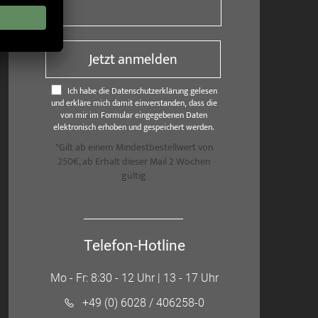
Jetzt anmelden
Ich habe die Datenschutzerklärung gelesen
und erkläre mich damit einverstanden, dass die
von mir im Formular eingegebenen Daten
elektronisch erhoben und gespeichert werden.
*Gilt ab einem Mindestbestellwert von
250€, ab Erhalt dieser Mail 2 Wochen
gültig
Telefon-Hotline
Mo - Fr: 8:30 - 12 Uhr | 13 - 17 Uhr
+49 (0) 6028 / 406258-0