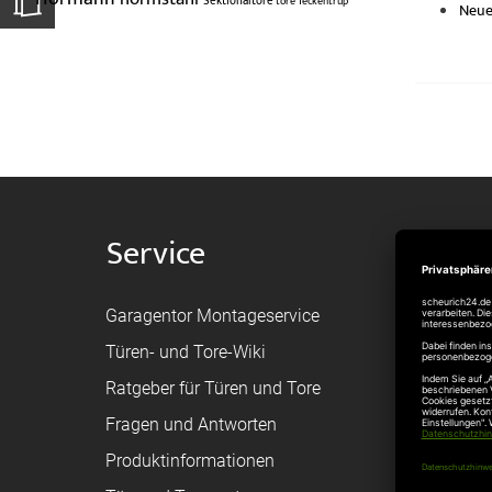
Sektionaltore
tore
Teckentrup
Neue
Service
Shop
Garagentor Montageservice
Versand
Türen- und Tore-Wiki
Zahlungsa
Ratgeber für Türen und Tore
Bestellvor
Fragen und Antworten
Registriere
Produktinformationen
Federanfr