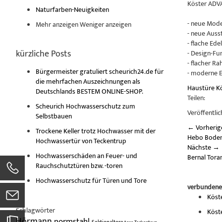
Köster ADVA
Naturfarben-Neuigkeiten
- neue Mode
Mehr anzeigen
Weniger anzeigen
- neue Aus
- flache Ede
kürzliche Posts
- Design-Fu
- flacher R
Bürgermeister gratuliert scheurich24.de für
- moderne E
die mehrfachen Auszeichnungen als
Haustüre
K
Deutschlands BESTEM ONLINE-SHOP.
Teilen:
Scheurich Hochwasserschutz zum
Veröffentlic
Selbstbauen
←
Vorherig
Trockene Keller trotz Hochwasser mit der
Hebo Bode
Hochwassertür von Teckentrup
Nächste
→
Hochwasserschäden an Feuer- und
Bernal Tor
Rauchschutztüren bzw. -toren
Hochwasserschutz für Türen und Tore
verbundene
Köst
Schlagwörter
Köst
Hörmann
normstahl