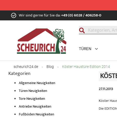
Zum
Wir sind gerne für Sie da:
+49 (0) 6028 / 406258-0
Inhalt
springen
Suche
TÜREN
scheurich24.de
Blog
Köster Haustüre Edition 2014
Kategorien
KÖSTE
Allgemeine Neuigkeiten
27.11.2013
Türen Neuigkeiten
Tore Neuigkeiten
Köster Haus
Antriebe Neuigkeiten
Die EDITION
Fußböden Neuigkeiten