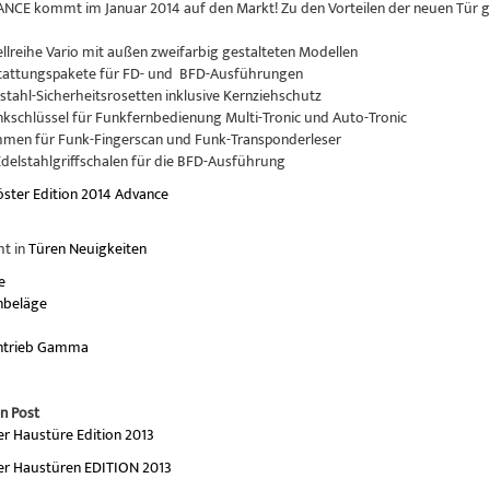
NCE kommt im Januar 2014 auf den Markt! Zu den Vorteilen der neuen Tür gib
llreihe Vario mit außen zweifarbig gestalteten Modellen
stattungspakete für FD- und BFD-Ausführungen
lstahl-Sicherheitsrosetten inklusive Kernziehschutz
nkschlüssel für Funkfernbedienung Multi-Tronic und Auto-Tronic
ahmen für Funk-Fingerscan und Funk-Transponderleser
delstahlgriffschalen für die BFD-Ausführung
öster
Edition
2014
Advance
ht in
Türen Neuigkeiten
e
nbeläge
antrieb Gamma
n Post
er Haustüre Edition 2013
er Haustüren EDITION 2013