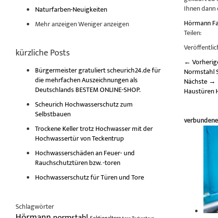
Ihnen dann 
Naturfarben-Neuigkeiten
Hörmann Fac
Mehr anzeigen
Weniger anzeigen
Teilen:
Veröffentlic
kürzliche Posts
←
Vorherig
Bürgermeister gratuliert scheurich24.de für
Normstahl Se
die mehrfachen Auszeichnungen als
Nächste
→
Deutschlands BESTEM ONLINE-SHOP.
Haustüren H
Scheurich Hochwasserschutz zum
Selbstbauen
verbundene
Trockene Keller trotz Hochwasser mit der
Hochwassertür von Teckentrup
Hochwasserschäden an Feuer- und
Rauchschutztüren bzw. -toren
Hochwasserschutz für Türen und Tore
Schlagwörter
Hörmann
normstahl