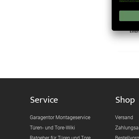
Einb
Service
Shop
Garagentor Montageservice
Versand
Türen- und Tore-Wiki
Zahlungsa
Ratgeber für Türen und Tore
Bestellvor