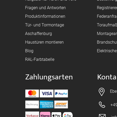
Fragen und Antworten
Registriere
Produktinformationen
Federanfr
Tür- und Tormontage
Toraufma
Aschaffenburg
Montagean
Haustüren montieren
Brandschu
Blog
Elektrisch
RAL-Farbtabelle
Zahlungsarten
Konta
Ebe
+49