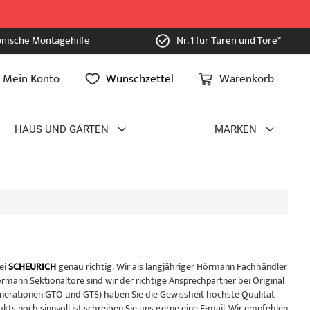
onische Montagehilfe
Nr. 1 für Türen und Tore*
Mein Konto
Wunschzettel
Warenkorb
HAUS UND GARTEN
MARKEN
ei
SCHEURICH
genau richtig. Wir als langjähriger Hörmann Fachhändler
mann Sektionaltore sind wir der richtige Ansprechpartner bei Original
enerationen GTO und GTS) haben Sie die Gewissheit höchste Qualität
ts noch sinnvoll ist schreiben Sie uns gerne eine E-mail. Wir empfehlen