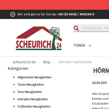
Zum
Wir sind gerne für Sie da:
+49 (0) 6028 / 406258-0
Inhalt
springen
Suche
TÜREN
scheurich24.de
Blog
Hörmann Fachhändler
Kategorien
HÖRM
Allgemeine Neuigkeiten
20.03.2011
Türen Neuigkeiten
Tore Neuigkeiten
Wer Ersatzt
kennen und 
Antriebe Neuigkeiten
Ersatzteile
Fußböden Neuigkeiten
gekauft zu 