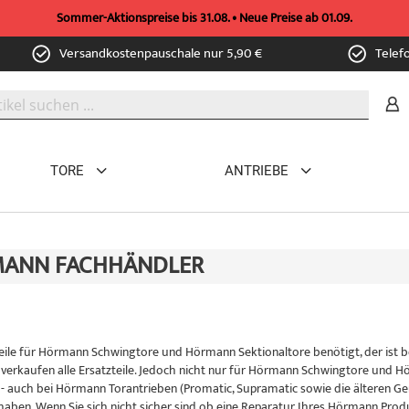
Sommer-Aktionspreise bis 31.08. • Neue Preise ab 01.09.
Versandkostenpauschale nur 5,90 €
Telef
TORE
ANTRIEBE
ANN FACHHÄNDLER
eile für Hörmann Schwingtore und Hörmann Sektionaltore benötigt, der ist b
verkaufen alle Ersatzteile. Jedoch nicht nur für Hörmann Schwingtore und Hör
n - auch bei Hörmann Torantrieben (Promatic, Supramatic sowie die älteren G
haben. Wenn Sie sich nicht sicher sind ob eine Reparatur Ihres Hörmann Produk