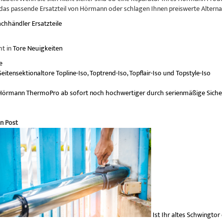
das passende Ersatzteil von Hörmann oder schlagen Ihnen preiswerte Alternat
hhändler Ersatzteile
ht in
Tore Neuigkeiten
e
itensektionaltore Topline-Iso, Toptrend-Iso, Topflair-Iso und Topstyle-Iso
örmann ThermoPro ab sofort noch hochwertiger durch serienmäßige Sicher
n Post
Ist Ihr altes Schwingtor