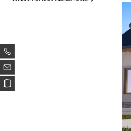
Sektionaltore
tore
Teckentrup