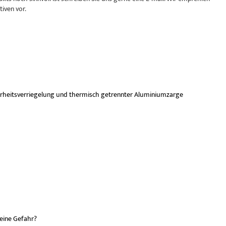
iven vor.
heitsverriegelung und thermisch getrennter Aluminiumzarge
 eine Gefahr?