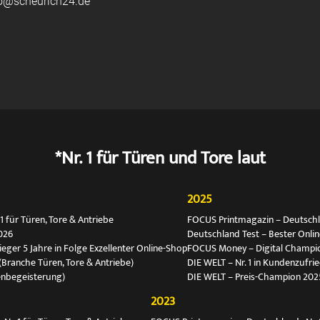
fo@scheurich24.de
*Nr. 1 für Türen und Tore laut
2025
 für Türen, Tore & Antriebe
FOCUS Printmagazin – Deutschlan
026
Deutschland Test – Bester Onli
ger 5 Jahre in Folge Exzellenter Online-Shop
FOCUS Money – Digital Champio
(Branche Türen, Tore & Antriebe)
DIE WELT – Nr. 1 in Kundenzufri
enbegeisterung)
DIE WELT – Preis-Champion 202
2023