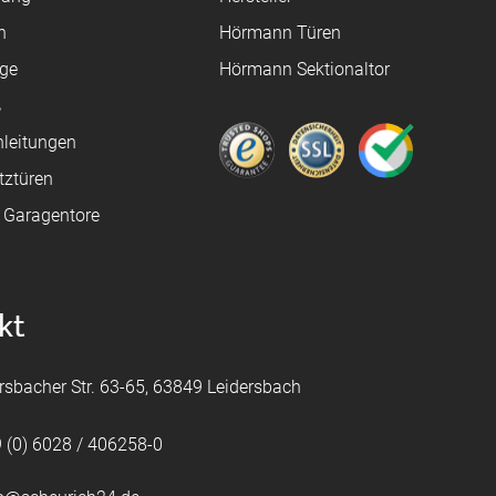
n
Hörmann Türen
age
Hörmann Sektionaltor
ß
leitungen
tztüren
e Garagentore
kt
rsbacher Str. 63-65, 63849 Leidersbach
 (0) 6028 / 406258-0