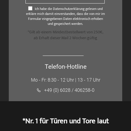
Ich habe die Datenschutzerklärung gelesen und
erkläre mich damit einverstanden, dass die von mir im
Formular eingegebenen Daten elektronisch erhoben
und gespeichert werden.
*Gilt ab einem Mindestbestellwert von 250€,
ab Erhalt dieser Mail 2 Wochen gültig
Telefon-Hotline
Mo - Fr: 8:30 - 12 Uhr | 13 - 17 Uhr
+49 (0) 6028 / 406258-0
*Nr. 1 für Türen und Tore laut