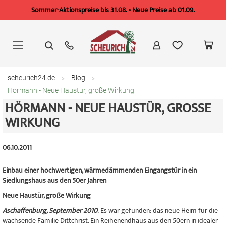
Sommer-Aktionspreise bis 31.08. • Neue Preise ab 01.09.
Zum
Inhalt
springen
scheurich24.de
Blog
Hörmann - Neue Haustür, große Wirkung
HÖRMANN - NEUE HAUSTÜR, GROSSE W
IRKUNG
06.10.2011
Einbau einer hochwertigen, wärmedämmenden Eingangstür in ein
Siedlungshaus aus den 50er Jahren
Neue Haustür, große Wirkung
Aschaffenburg, September 2010
.
Es war gefunden: das neue Heim für die
wachsende Familie Dittchrist. Ein Reihenendhaus aus den 50ern in idealer