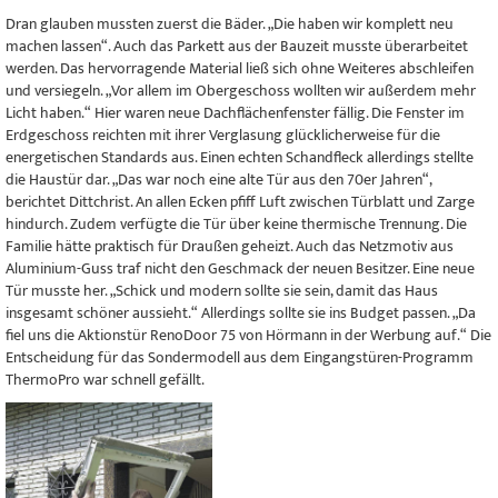
Dran glauben mussten zuerst die Bäder. „Die haben wir komplett neu
machen lassen“. Auch das Parkett aus der Bauzeit musste überarbeitet
werden. Das hervorragende Material ließ sich ohne Weiteres abschleifen
und versiegeln. „Vor allem im Obergeschoss wollten wir außerdem mehr
Licht haben.“ Hier waren neue Dachflächenfenster fällig. Die Fenster im
Erdgeschoss reichten mit ihrer Verglasung glücklicherweise für die
energetischen Standards aus. Einen echten Schandfleck allerdings stellte
die Haustür dar. „Das war noch eine alte Tür aus den 70er Jahren“,
berichtet Dittchrist. An allen Ecken pfiff Luft zwischen Türblatt und Zarge
hindurch. Zudem verfügte die Tür über keine thermische Trennung. Die
Familie hätte praktisch für Draußen geheizt. Auch das Netzmotiv aus
Aluminium-Guss traf nicht den Geschmack der neuen Besitzer. Eine neue
Tür musste her. „Schick und modern sollte sie sein, damit das Haus
insgesamt schöner aussieht.“ Allerdings sollte sie ins Budget passen. „Da
fiel uns die Aktionstür RenoDoor 75 von Hörmann in der Werbung auf.“ Die
Entscheidung für das Sondermodell aus dem Eingangstüren-Programm
ThermoPro war schnell gefällt.