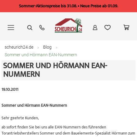
Sommer-Aktionspreise bis 31.08. • Neue Preise ab 01.09.
Zum
Inhalt
springen
scheurich24.de
Blog
Sommer und Hörmann EAN-Nummern
SOMMER UND HÖRMANN EAN-
NUMMERN
19.10.2011
Sommer und Hörmann EAN-Nummern
Sehr geehrte Kunden,
ab sofort finden Sie bei uns alle EAN-Nummern des führenden
Torantriebsherstellers Sommer und dem Bauelemente-Spezialist Hörmann zum