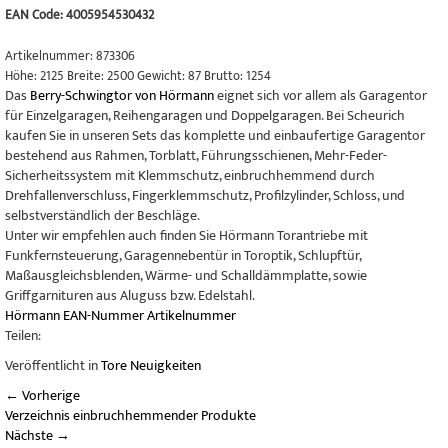
EAN Code:
4005954530432
Artikelnummer: 873306
Höhe: 2125 Breite: 2500 Gewicht: 87 Brutto: 1254
Das
Berry-Schwingtor von Hörmann
eignet sich vor allem als Garagentor
für Einzelgaragen, Reihengaragen und Doppelgaragen. Bei Scheurich
kaufen Sie in unseren Sets das komplette und einbaufertige Garagentor
bestehend aus Rahmen, Torblatt, Führungsschienen, Mehr-Feder-
Sicherheitssystem mit Klemmschutz, einbruchhemmend durch
Drehfallenverschluss, Fingerklemmschutz, Profilzylinder, Schloss, und
selbstverständlich der Beschläge.
Unter wir empfehlen auch finden Sie Hörmann Torantriebe mit
Funkfernsteuerung, Garagennebentür in Toroptik, Schlupftür,
Maßausgleichsblenden, Wärme- und Schalldämmplatte, sowie
Griffgarnituren aus Aluguss bzw. Edelstahl.
Hörmann
EAN-Nummer
Artikelnummer
Teilen:
Veröffentlicht in
Tore Neuigkeiten
←
Vorherige
Verzeichnis einbruchhemmender Produkte
Nächste
→