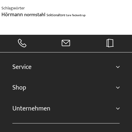
Schlagwörter
Hörmann
normstahl
Sektionaltore
tore
Teckentrup
Service
Shop
Unternehmen