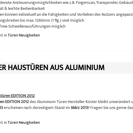
edenste Ansteuerungsmöglichkeiten wie z.B. Fingerscan, Transponder, Ge
ät & leichte Bedienbarkeit
n können individuell an die Fähigkeiten und Vorlieben des Nutzers angepas
gsbreiten bis max. 1260mm (1 flg.) sind möglich
freie Schwellenausführungen möglich
ht in
Türen Neuigkeiten
ER HAUSTÜREN AUS ALUMINIUM
stüren EDITION 2012
en EDITION 2012
des Aluminium Türen Hersteller Köster bleibt unverändert u
13
erscheinen nach derzeitigem Stand im
März 2013
! Fragen Sie uns gerne d
ht in
Türen Neuigkeiten