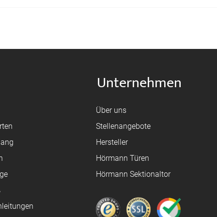
Unternehmen
Über uns
rten
Stellenangebote
gang
Hersteller
n
Hörmann Türen
age
Hörmann Sektionaltor
ß
leitungen