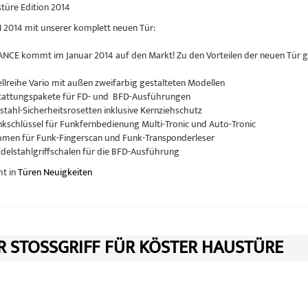
türe Edition 2014
 2014 mit unserer komplett neuen Tür:
NCE kommt im Januar 2014 auf den Markt! Zu den Vorteilen der neuen Tür gib
llreihe Vario mit außen zweifarbig gestalteten Modellen
stattungspakete für FD- und BFD-Ausführungen
lstahl-Sicherheitsrosetten inklusive Kernziehschutz
nkschlüssel für Funkfernbedienung Multi-Tronic und Auto-Tronic
ahmen für Funk-Fingerscan und Funk-Transponderleser
delstahlgriffschalen für die BFD-Ausführung
ht in
Türen Neuigkeiten
R STOSSGRIFF FÜR KÖSTER HAUSTÜRE