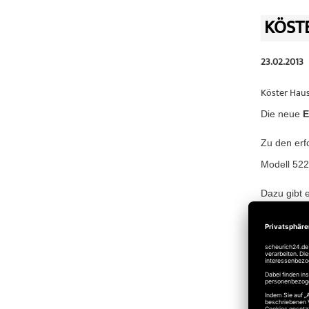
KÖSTE
23.02.2013
Köster Haus
Die neue
E
Zu den erf
Modell 522
Dazu gibt 
- Briefkas
- flacher
- Design-F
- flache E
- Griffe m
- passende