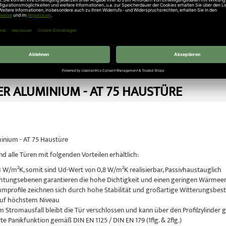
scher Edelstahl-Innendrücker auf Rosette inklusive PZ-Rosette
geworden? Klicken Sie in unseren Köster Haustüren Onlineshop wenn 
ht in
Türen Neuigkeiten
R ALUMINIUM - AT 75 HAUSTÜRE
inium - AT 75 Haustüre
nd alle Türen mit folgenden Vorteilen erhältlich:
,3 W/m²K, somit sind Ud-Wert von 0,8 W/m²K realisierbar, Passivhaustauglich
htungsebenen garantieren die hohe Dichtigkeit und einen geringen Wärmee
mprofile zeichnen sich durch hohe Stabilität und großartige Witterungsbestä
auf höchstem Niveau
m Stromausfall bleibt die Tür verschlossen und kann über den Profilzylinder
te Panikfunktion gemäß DIN EN 1125 / DIN EN 179 (1flg. & 2flg.)