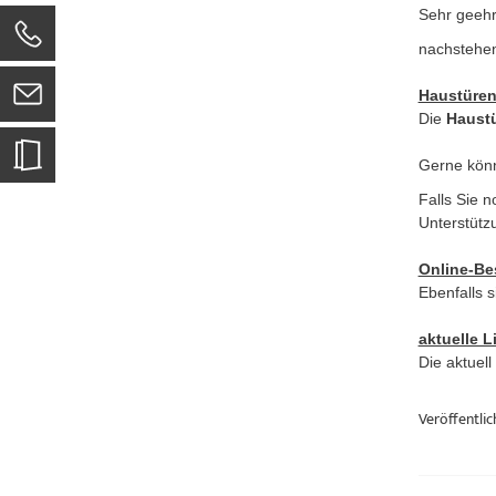
Sehr geehr
nachstehen
Haustüren
Die
Haust
Gerne könn
Falls Sie 
Unterstütz
Online-Be
Ebenfalls s
aktuelle L
Die aktuel
Veröffentlic