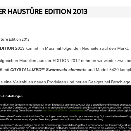
R HAUSTÜRE EDITION 2013
türe Edition 2013
DITION 2013
kommt im März mit folgenden Neuheiten auf den Markt:
olgreichen Modellen aus der EDITION 2012 nehmen wir wieder zwei b
tm
6 mit
CRYSTALLIZED
Swarowski elements
und Modell 5420 komple
es eine Vielzahl an neuen Produkten und neuen Designs bei Beschläge
tenanlage Standard und Exklusiv
 Rahmen für Funk-Fingerscan und Funk-Transponderleser
unkschlüssel für Funkfernbedienung der Multi-Tronic und Auto-Troni
delstahl-Sicherheitsrosetten inklusive Kernziehschutz
it Echtholz Wenge in verschiedenen Längen und Ausführungen
r Innendrücker auf Rosette mit Echtholz Wenge inklusive PZ-Rosett