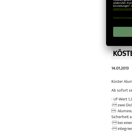
- quadrati
Neugierig 
Veröffentlic
KÖSTE
14.01.2013
Köster Alum
Ab sofort si
- Uf-Wert 1
- zwei Dic
- Aluminiu
Sicherheit 
- bei eine
- integrier