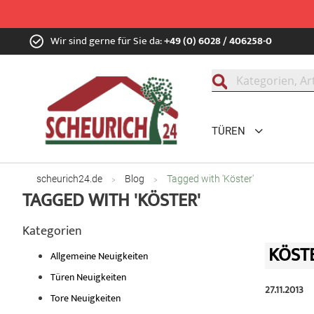
Zum
Wir sind gerne für Sie da:
+49 (0) 6028 / 406258-0
Inhalt
springen
Suche
TÜREN
scheurich24.de
Blog
Tagged with 'Köster'
TAGGED WITH 'KÖSTER'
Kategorien
KÖSTE
Allgemeine Neuigkeiten
Türen Neuigkeiten
27.11.2013
Tore Neuigkeiten