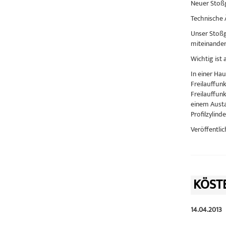
Neuer Stoßg
Technische 
Unser Stoßg
miteinander
Wichtig ist 
In einer Hau
Freilauffunk
Freilauffunk
einem Austau
Profilzylind
Veröffentlic
KÖST
14.04.2013