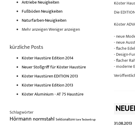
Antriebe Neuigkeiten
Köster Haus
Fußböden Neuigkeiten
Die EDITION
Naturfarben-Neuigkeiten
Köster ADVA
Mehr anzeigen
Weniger anzeigen
- neue Mode
- neue Aus
kürzliche Posts
- flache Ede
- Design-Fu
Köster Haustüre Edition 2014
- flacher R
- moderne E
Neuer Stoßgriff für Köster Haustüre
Veröffentlic
Köster Haustüren EDITION 2013
Köster Haustüre Edition 2013
Köster Aluminium - AT 75 Haustüre
NEUE
Schlagwörter
Hörmann
normstahl
Sektionaltore
tore
Teckentrup
31.08.2013