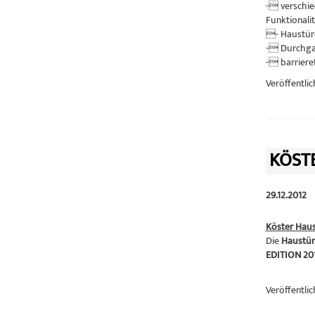
- verschi
Funktionalit
- Haustüre
- Durchgan
- barriere
Veröffentlic
KÖST
29.12.2012
Köster Hau
Die
Haustür
EDITION 20
Veröffentlic