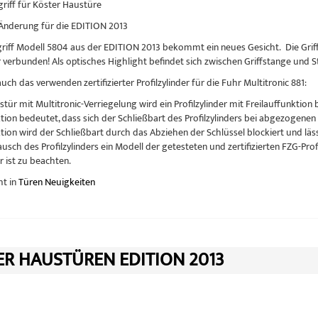
riff für Köster Haustüre
Änderung für die EDITION 2013
riff Modell 5804 aus der EDITION 2013 bekommt ein neues Gesicht. Die Griff
 verbunden! Als optisches Highlight befindet sich zwischen Griffstange und St
auch das verwenden zertifizierter Profilzylinder für die Fuhr Multitronic 881:
stür mit Multitronic-Verriegelung wird ein Profilzylinder mit Freilauffunktion b
tion bedeutet, dass sich der Schließbart des Profilzylinders bei abgezogenen 
tion wird der Schließbart durch das Abziehen der Schlüssel blockiert und läss
sch des Profilzylinders ein Modell der getesteten und zertifizierten FZG-Prof
er ist zu beachten.
ht in
Türen Neuigkeiten
ER HAUSTÜREN EDITION 2013