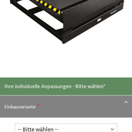
Zum
Anfang
der
Ihre individuelle Anpassungen - Bitte wählen*
Bildgalerie
springen
Einbauvariante