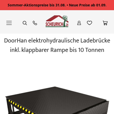
Sommer-Aktionspreise bis 31.08. • Neue Preise ab 01.09.
Zum
Inhalt
springen
Zum
DoorHan elektrohydraulische Ladebrücke
Ende
der
inkl. klappbarer Rampe bis 10 Tonnen
Bildgalerie
springen