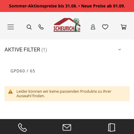
Sommer-Aktionspreise bis 31.08. • Neue Preise ab 01.09.
Zum
Inhalt
springen
AKTIVE FILTER
GPD60 / 65
Leider können wir keine passenden Produkte zu ihrer
Auswahl finden.