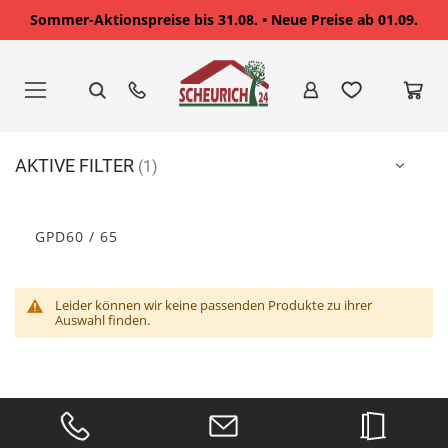
Sommer-Aktionspreise bis 31.08. • Neue Preise ab 01.09.
Zum
Inhalt
springen
AKTIVE FILTER
GPD60 / 65
Leider können wir keine passenden Produkte zu ihrer
Auswahl finden.