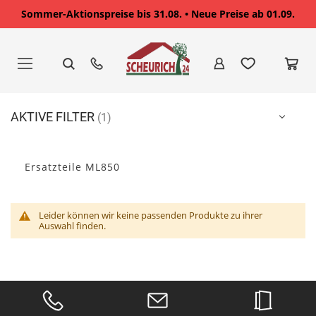
Sommer-Aktionspreise bis 31.08. • Neue Preise ab 01.09.
Zum
Inhalt
springen
AKTIVE FILTER
Ersatzteile ML850
Leider können wir keine passenden Produkte zu ihrer
Auswahl finden.