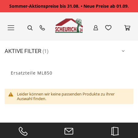
Sommer-Aktionspreise bis 31.08. • Neue Preise ab 01.09.
Zum
Inhalt
springen
AKTIVE FILTER
Ersatzteile ML850
Leider können wir keine passenden Produkte zu ihrer
Auswahl finden.