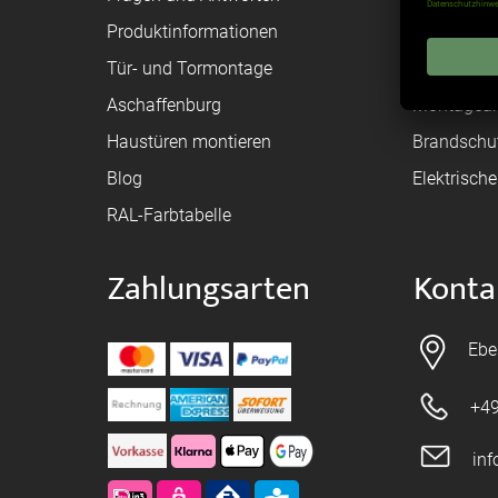
Produktinformationen
Federanfr
Tür- und Tormontage
Toraufma
Aschaffenburg
Montagean
Haustüren montieren
Brandschu
Blog
Elektrisch
RAL-Farbtabelle
Zahlungsarten
Konta
Ebe
+49
in