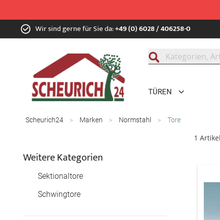
Zum
Wir sind gerne für Sie da:
+49 (0) 6028 / 406258-0
Inhalt
springen
Suche
TÜREN
Scheurich24
Marken
Normstahl
Tore
1
Artike
Weitere Kategorien
Sektionaltore
Schwingtore