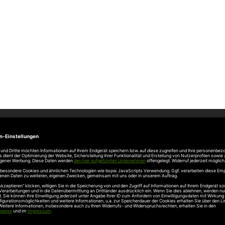
Unternehmen
Über uns
rten
Stellenangebote
gang
Hersteller
n
Hörmann Türen