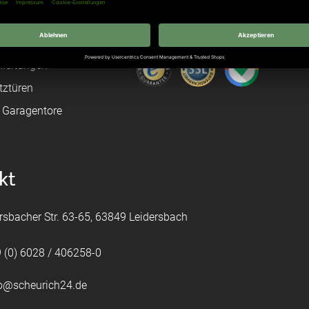
age
Hörmann Sektionaltor
ß
leitungen
tztüren
e Garagentore
kt
rsbacher Str. 63-65, 63849 Leidersbach
 (0) 6028 / 406258-0
fo@scheurich24.de