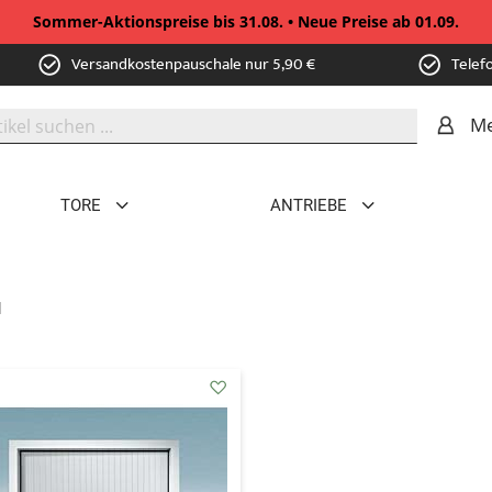
Sommer-Aktionspreise bis 31.08. • Neue Preise ab 01.09.
Versandkostenpauschale nur 5,90 €
Telef
Me
TORE
ANTRIEBE
l
addAuf
den
Wunschzettel