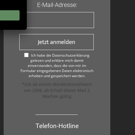
E-Mail-Adresse:
Jetzt anmelden
Ich habe die Datenschutzerklärung
gelesen und erkläre mich damit
einverstanden, dass die von mir im
Formular eingegebenen Daten elektronisch
erhoben und gespeichert werden.
*Gilt ab einem Mindestbestellwert
von 250€, ab Erhalt dieser Mail 2
Wochen gültig
Telefon-Hotline