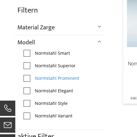
Filtern
Material Zarge
Modell
Normstahl Smart
Nor
Normstahl Superior
Normstahl Prominent
Normstahl Elegant
Ink
Normstahl Style
0
Normstahl Variant
aktive Filter