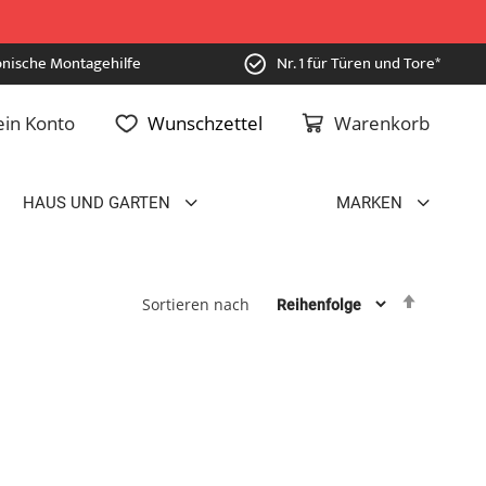
onische Montagehilfe
Nr. 1 für Türen und Tore*
in Konto
Wunschzettel
Warenkorb
HAUS UND GARTEN
MARKEN
Absteig
Sortieren nach
sortiere