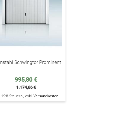
mstahl Schwingtor Prominent
Sonderpreis
995,80 €
1.174,66 €
l. 19% Steuern
,
exkl.
Versandkosten