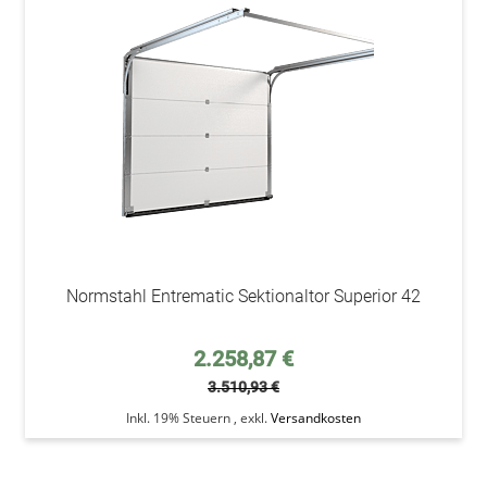
den
Wunsc
Normstahl Entrematic Sektionaltor Superior 42
Sonderpreis
2.258,87 €
3.510,93 €
Inkl. 19% Steuern
,
exkl.
Versandkosten