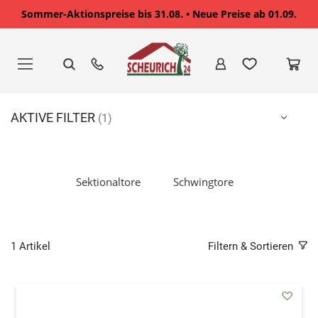
Sommer-Aktionspreise bis 31.08. • Neue Preise ab 01.09.
Zum
Inhalt
springen
AKTIVE FILTER
Sektionaltore
Schwingtore
1
Artikel
Filtern & Sortieren
addAu