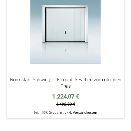
den
Wunsc
Normstahl Schwingtor Elegant, 5 Farben zum gleichen
Preis
Sonderpreis
1.224,07 €
1.492,33 €
Inkl. 19% Steuern
,
exkl.
Versandkosten