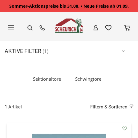
Sommer-Aktionspreise bis 31.08. • Neue Preise ab 01.09.
Zum
Inhalt
springen
AKTIVE FILTER
Sektionaltore
Schwingtore
1
Artikel
Filtern & Sortieren
addAu