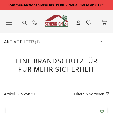
Sommer-Aktionspreise bis 31.08. • Neue Preise ab 01.09.
Zum
Inhalt
springen
AKTIVE FILTER
EINE BRANDSCHUTZTÜR
FÜR MEHR SICHERHEIT
Artikel
1
-
15
von
21
Filtern & Sortieren