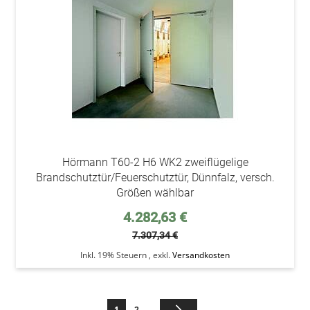
Hörmann T60-2 H6 WK2 zweiflügelige
Brandschutztür/Feuerschutztür, Dünnfalz, versch.
Größen wählbar
Sonderpreis
4.282,63 €
7.307,34 €
Inkl. 19% Steuern
,
exkl.
Versandkosten
Seite
Sie lesen gerade die Seite
Seite
Seite
Weiter
1
2