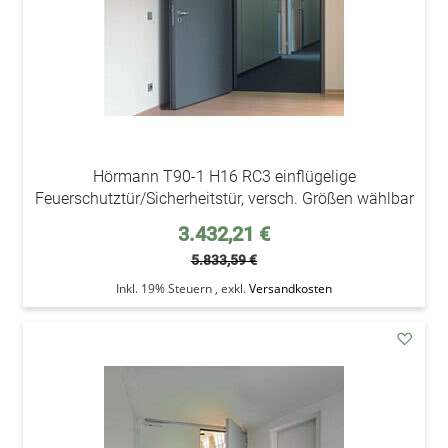
Hörmann T90-1 H16 RC3 einflügelige
Feuerschutztür/Sicherheitstür, versch. Größen wählbar
Sonderpreis
3.432,21 €
5.833,59 €
Inkl. 19% Steuern
,
exkl.
Versandkosten
addAu
den
Wunsc