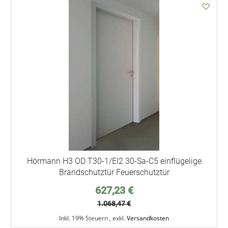
addAu
den
Wunsc
Hörmann H3 OD T30-1/EI2 30-Sa-C5 einflügelige
Brandschutztür Feuerschutztür
Sonderpreis
627,23 €
1.068,47 €
Inkl. 19% Steuern
,
exkl.
Versandkosten