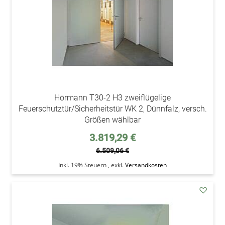
Hörmann T30-2 H3 zweiflügelige
Feuerschutztür/Sicherheitstür WK 2, Dünnfalz, versch.
Größen wählbar
Sonderpreis
3.819,29 €
6.509,06 €
Inkl. 19% Steuern
,
exkl.
Versandkosten
addAu
den
Wunsc