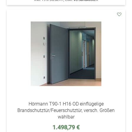
addAu
den
Wunsc
Hörmann T90-1 H16 OD einflügelige
Brandschutztür/Feuerschutztür, versch. Größen
wählbar
Sonderpreis
1.498,79 €