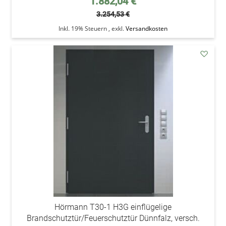
1.882,04 €
3.254,53 €
Inkl. 19% Steuern
,
exkl.
Versandkosten
addAu
den
Wunsc
Hörmann T30-1 H3G einflügelige
Brandschutztür/Feuerschutztür Dünnfalz, versch.