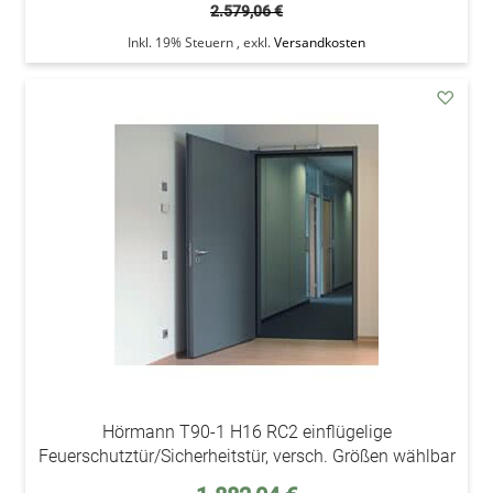
2.579,06 €
Inkl. 19% Steuern
,
exkl.
Versandkosten
addAu
den
Wunsc
Hörmann T90-1 H16 RC2 einflügelige
Feuerschutztür/Sicherheitstür, versch. Größen wählbar
Sonderpreis