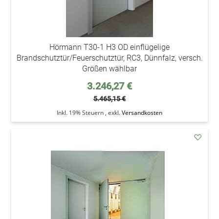
Hörmann T30-1 H3 OD einflügelige
Brandschutztür/Feuerschutztür, RC3, Dünnfalz, versch.
Größen wählbar
Sonderpreis
3.246,27 €
5.465,15 €
Inkl. 19% Steuern
,
exkl.
Versandkosten
addAu
den
Wunsc