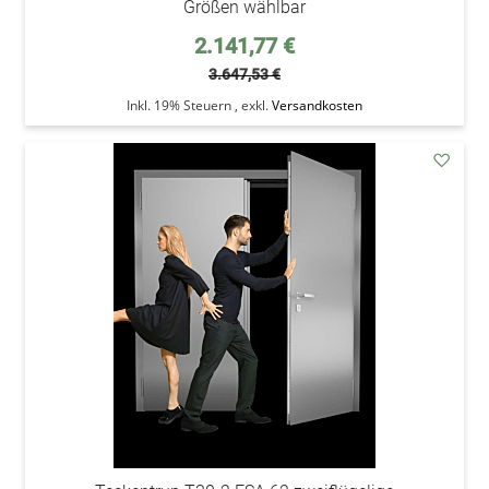
Größen wählbar
Sonderpreis
2.141,77 €
3.647,53 €
Inkl. 19% Steuern
,
exkl.
Versandkosten
addAu
den
Wunsc