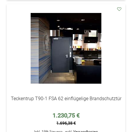
addAu
den
Wunsc
Teckentrup T90-1 FSA 62 einflügelige Brandschutztür
Sonderpreis
1.230,75 €
1.696,38 €
Inkl. 19% Steuern
,
exkl.
Versandkosten