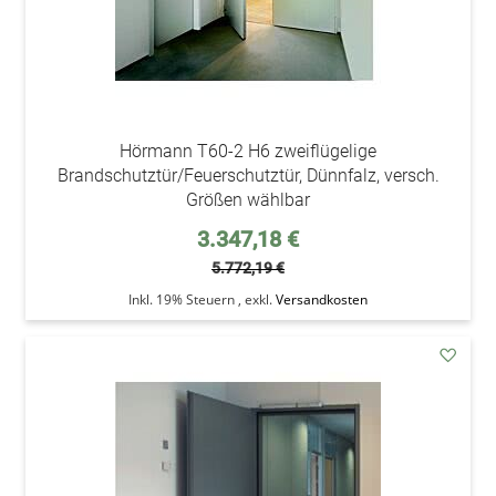
Hörmann T60-2 H6 zweiflügelige
Brandschutztür/Feuerschutztür, Dünnfalz, versch.
Größen wählbar
Sonderpreis
3.347,18 €
5.772,19 €
Inkl. 19% Steuern
,
exkl.
Versandkosten
addAu
den
Wunsc