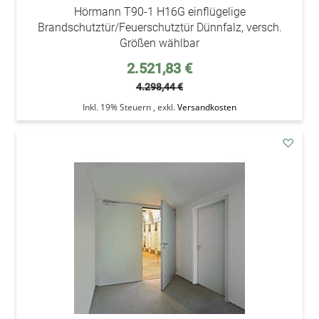
Hörmann T90-1 H16G einflügelige
Brandschutztür/Feuerschutztür Dünnfalz, versch.
Größen wählbar
Sonderpreis
2.521,83 €
4.298,44 €
Inkl. 19% Steuern
,
exkl.
Versandkosten
addAu
den
Wunsc