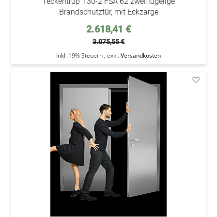
Teckentrup T30-2 FSA 62 zweiflügelige
Brandschutztür, mit Eckzarge
Sonderpreis
2.618,41 €
3.075,55 €
Inkl. 19% Steuern
,
exkl.
Versandkosten
addAu
den
Wunsc