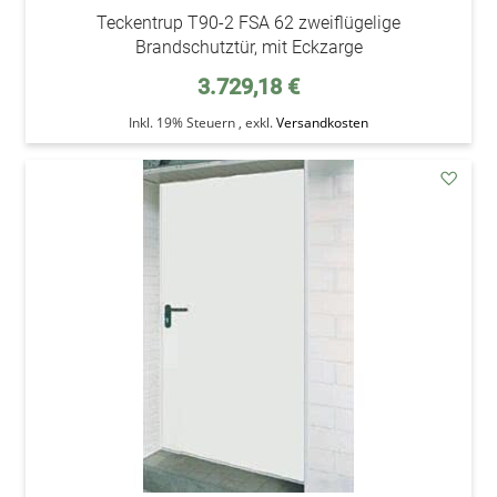
Teckentrup T90-2 FSA 62 zweiflügelige
Brandschutztür, mit Eckzarge
3.729,18 €
Inkl. 19% Steuern
,
exkl.
Versandkosten
addAu
den
Wunsc