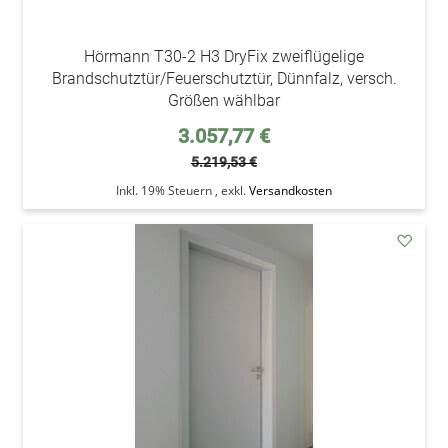
Hörmann T30-2 H3 DryFix zweiflügelige
Brandschutztür/Feuerschutztür, Dünnfalz, versch.
Größen wählbar
Sonderpreis
3.057,77 €
5.219,53 €
Inkl. 19% Steuern
,
exkl.
Versandkosten
addAu
den
Wunsc