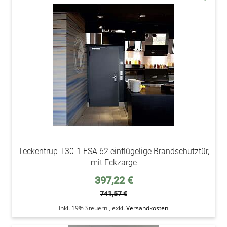
addAu
den
Wunsc
Teckentrup T30-1 FSA 62 einflügelige Brandschutztür,
mit Eckzarge
Sonderpreis
397,22 €
741,57 €
Inkl. 19% Steuern
,
exkl.
Versandkosten