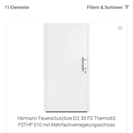
11
Elemente
Filtern & Sortieren
addAu
den
Wunsc
Hörmann Feuerschutztüre EI2 30 FS Thermo65
FSTHP 010 mit Mehrfachverriegelungsschloss