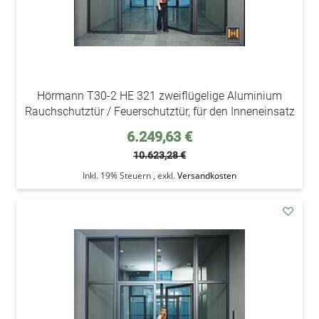
Hörmann T30-2 HE 321 zweiflügelige Aluminium
Rauchschutztür / Feuerschutztür, für den Inneneinsatz
Sonderpreis
6.249,63 €
10.623,28 €
Inkl. 19% Steuern
,
exkl.
Versandkosten
addAu
den
Wunsc