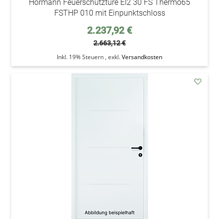
Hörmann Feuerschutztüre EI2 30 FS Thermo65
FSTHP 010 mit Einpunktschloss
Sonderpreis
2.237,92 €
2.663,12 €
Inkl. 19% Steuern
,
exkl.
Versandkosten
addAu
den
Wunsc