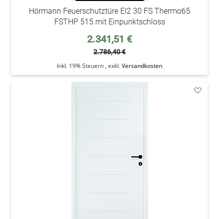
Hörmann Feuerschutztüre EI2 30 FS Thermo65
FSTHP 515 mit Einpunktschloss
Sonderpreis
2.341,51 €
2.786,40 €
Inkl. 19% Steuern
,
exkl.
Versandkosten
addAu
den
Wunsc