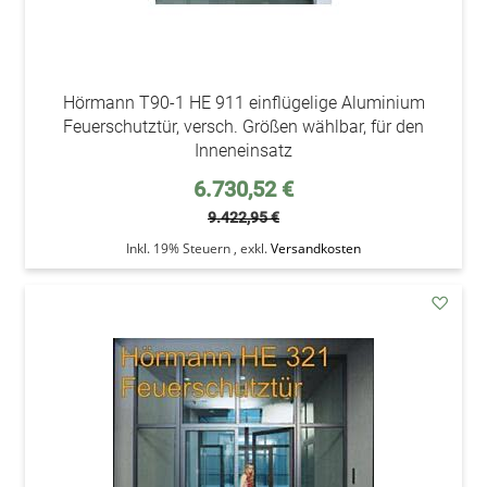
Hörmann T90-1 HE 911 einflügelige Aluminium
Feuerschutztür, versch. Größen wählbar, für den
Inneneinsatz
Sonderpreis
6.730,52 €
9.422,95 €
Inkl. 19% Steuern
,
exkl.
Versandkosten
addAu
den
Wunsc