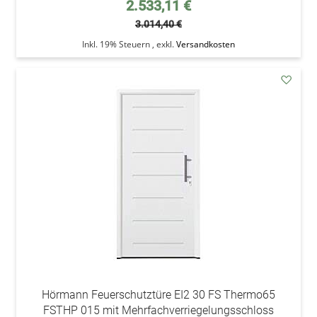
Sonderpreis
2.533,11 €
3.014,40 €
Inkl. 19% Steuern
,
exkl.
Versandkosten
addAu
den
Wunsc
Hörmann Feuerschutztüre EI2 30 FS Thermo65
FSTHP 015 mit Mehrfachverriegelungsschloss