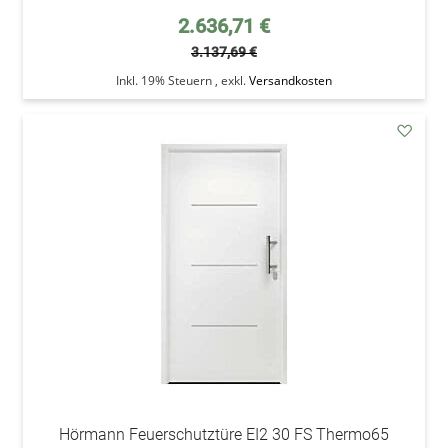
Sonderpreis
2.636,71 €
3.137,69 €
Inkl. 19% Steuern
,
exkl.
Versandkosten
addAu
den
Wunsc
Hörmann Feuerschutztüre EI2 30 FS Thermo65