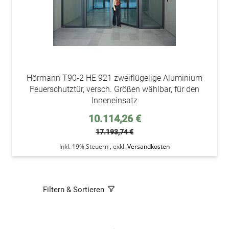
Hörmann T90-2 HE 921 zweiflügelige Aluminium
Feuerschutztür, versch. Größen wählbar, für den
Inneneinsatz
Sonderpreis
10.114,26 €
17.193,74 €
Inkl. 19% Steuern
,
exkl.
Versandkosten
Filtern & Sortieren