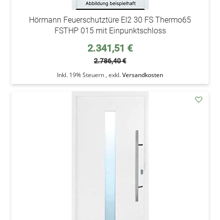
Hörmann Feuerschutztüre EI2 30 FS Thermo65
FSTHP 015 mit Einpunktschloss
Sonderpreis
2.341,51 €
2.786,40 €
Inkl. 19% Steuern
,
exkl.
Versandkosten
addAu
den
Wunsc