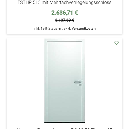
FSTHP 515 mit Mehrfachverriegelungsschloss
Sonderpreis
2.636,71 €
3.137,69 €
Inkl. 19% Steuern
,
exkl.
Versandkosten
addAu
den
Wunsc