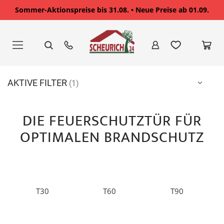
Sommer-Aktionspreise bis 31.08. • Neue Preise ab 01.09.
Zum
Inhalt
springen
AKTIVE FILTER
DIE FEUERSCHUTZTÜR FÜR
OPTIMALEN BRANDSCHUTZ
T30
T60
T90