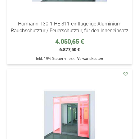
Hörmann T30-1 HE 311 einflügelige Aluminium
Rauchschutztür / Feuerschutztür, für den Inneneinsatz
Sonderpreis
4.050,65 €
6.877,50 €
Inkl. 19% Steuern
,
exkl.
Versandkosten
addAu
den
Wunsc