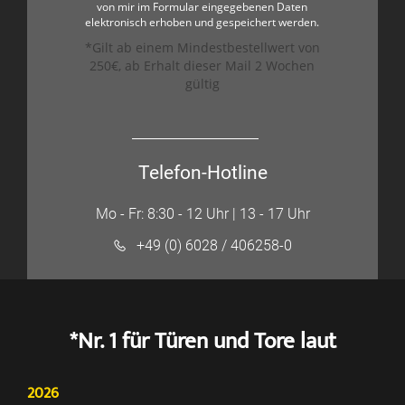
von mir im Formular eingegebenen Daten
elektronisch erhoben und gespeichert werden.
*Gilt ab einem Mindestbestellwert von
250€, ab Erhalt dieser Mail 2 Wochen
gültig
Telefon-Hotline
Mo - Fr: 8:30 - 12 Uhr | 13 - 17 Uhr
+49 (0) 6028 / 406258-0
*Nr. 1 für Türen und Tore laut
2026