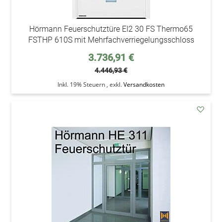
Hörmann Feuerschutztüre EI2 30 FS Thermo65
FSTHP 610S mit Mehrfachverriegelungsschloss
Sonderpreis
3.736,91 €
4.446,93 €
Inkl. 19% Steuern
,
exkl.
Versandkosten
addAu
den
Wunsc