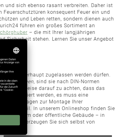
n und sich ebenso rasant verbreiten. Daher ist
en Feuerschutztüren konsequent Feuer ein und
chützen und Leben retten, sondern dienen auch
urich24 führen ein großes Sortiment an
chörghuber
– die mit Ihrer langjährigen
nd Sicherheit stehen. Lernen Sie unser Angebot
s solche überhaupt zugelassen werden dürfen.
leisten können
, sind sie nach DIN-Normen
s beispielsweise darauf zu achten, dass das
s dokumentiert werden, es muss eine
llten Sie Fragen zur Montage Ihrer
e eine E-Mail. In unserem Onlineshop finden Sie
ür Privatraum oder öffentliche Gebäude – in
ändig. Überzeugen Sie sich selbst von