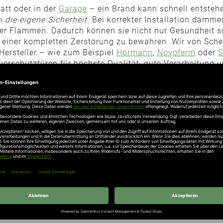
att oder in der
Garage
– ein Brand kann schnell entstehe
n die eigene Sicherheit
. Bei korrekter Installation dämm
der Flammen. Dadurch können sie nicht nur Gesundheit s
einer kompletten Zerstörung zu bewahren. Wir von Sche
Hersteller – wie zum Beispiel
Hörmann
,
Novoferm
oder
S
erschutztüren für höchste Qualität, gute Verarbeitung u
FT UND ZUVERLÄSSIG
 an Material und Verarbeitung überstehen, bevor sie al
mit Sie
gleichbleibend hohe Brandschutzqualität gewähr
ika aufweisen. Bei einem ordnungsgemäßen Einbau gilt e
 Türblatt angebracht ist, die sachgerechte Montage mus
ngsbescheid des Deutschen Instituts für Bautechnik. So
enden Sie sich einfach an unsere Hotline oder senden Si
türen für die unterschiedlichsten Einsatzgebiete – ob f
emmend, über T60, hochfeuerhemmend, bis T90, feuerbest