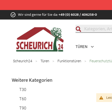
Zum
Wir sind gerne für Sie da:
+49 (0) 6028 / 406258-0
Inhalt
springen
Suche
TÜREN
Scheurich24
Türen
Funktionstüren
Feuerschutztü
Weitere Kategorien
T30
Lei
T60
T90