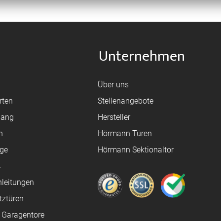
Unternehmen
Über uns
rten
Stellenangebote
gang
Hersteller
n
Hörmann Türen
age
Hörmann Sektionaltor
ß
leitungen
tztüren
e Garagentore