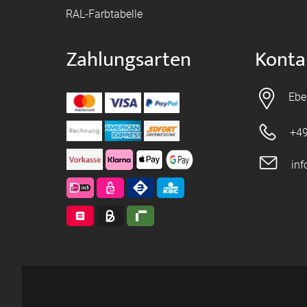
RAL-Farbtabelle
Zahlungsarten
Konta
Ebe
+49
in