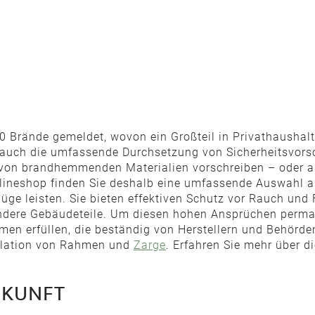
 Brände gemeldet, wovon ein Großteil in Privathaushalte
hl auch die umfassende Durchsetzung von Sicherheitsvor
ng von brandhemmenden Materialien vorschreiben – oder 
lineshop finden Sie deshalb eine umfassende Auswahl 
üge leisten. Sie bieten effektiven Schutz vor Rauch und
ndere Gebäudeteile. Um diesen hohen Ansprüchen perma
men erfüllen, die beständig von Herstellern und Behörden
allation von Rahmen und
Zarge
. Erfahren Sie mehr über d
ZUKUNFT