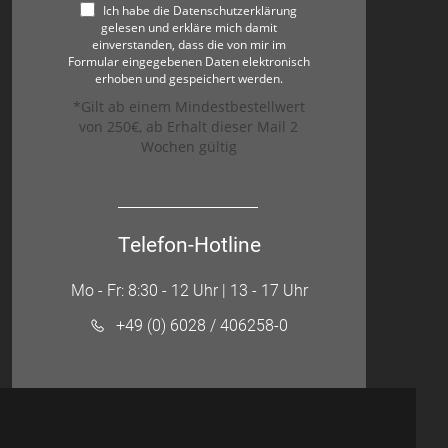
Ich habe die Datenschutzerklärung
gelesen und erkläre mich damit
einverstanden, dass die von mir im
Formular eingegebenen Daten elektronisch
erhoben und gespeichert werden.
*Gilt ab einem Mindestbestellwert
von 250€, ab Erhalt dieser Mail 2
Wochen gültig
Telefon-Hotline
Mo - Fr: 8:30 - 12 Uhr | 13 - 17 Uhr
+49 (0) 6028 / 406258-0