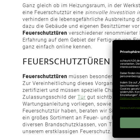
Ganz gleich ob im Heizungsraum, in der Werkst
eine Feuerschutztür eine
sinnvolle Investition i
verhindern die lebensgefährliche Ausbreitung 
dazu die Gebäude und eigenen Besitztümer vor 
Feuerschutztüren
verschiedener renommierter 
Erfahrung auf dem Gebiet der Fertigung von Feu
ganz einfach online kennen.
FEUERSCHUTZTÜREN GEPRÜ
Feuerschutztüren
müssen besondere Härtetests
Zur Vereinheitlichung dieses Vorgangs und da
zertifiziert und müssen spezielle Charakterist
Zulassungsschild der
Tür
gut sichtbar auf dem
Wartungsanleitung vorliegen, sowie ein Zulassu
Feuerschutztür haben, beraten wir Sie gerne. W
ein großes Sortiment an Feuer- und Brandschutz
diversen Brandschutzklassen, von T30, feuerh
unserem erstklassigen Feuerschutz.