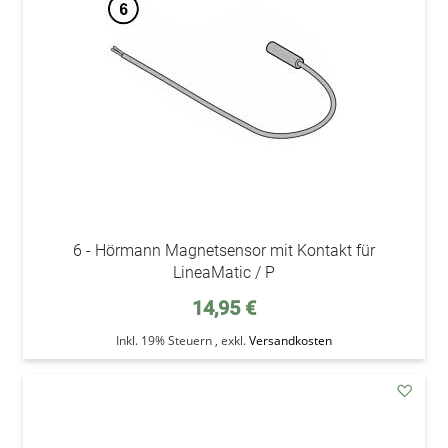
Wunsc
6 - Hörmann Magnetsensor mit Kontakt für
LineaMatic / P
14,95 €
Inkl. 19% Steuern
,
exkl.
Versandkosten
addAu
den