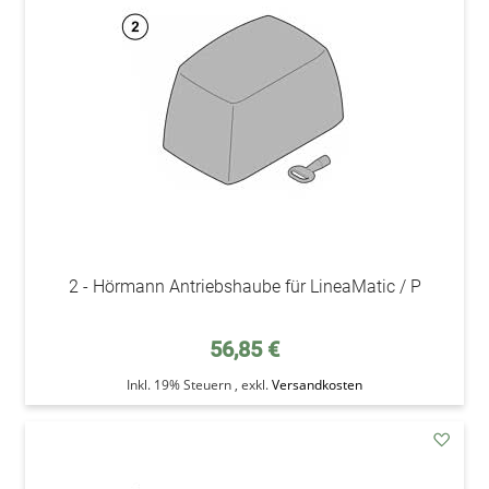
Wunsc
2 - Hörmann Antriebshaube für LineaMatic / P
56,85 €
Inkl. 19% Steuern
,
exkl.
Versandkosten
addAu
den