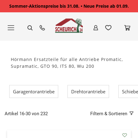
Sommer-Aktionspreise bis 31.08. • Neue Preise ab 01.09.
Zum
Inhalt
springen
Hörmann Ersatzteile für alle Antriebe Promatic,
Supramatic, GTO 90, ITS 80, Wu 200
Garagentorantriebe
Drehtorantriebe
Schiebe
Artikel
16
-
30
von
232
Filtern & Sortieren