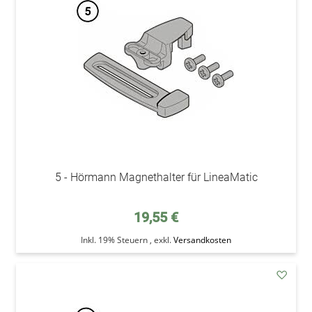
Wunsc
5 - Hörmann Magnethalter für LineaMatic
19,55 €
Inkl. 19% Steuern
,
exkl.
Versandkosten
addAu
den