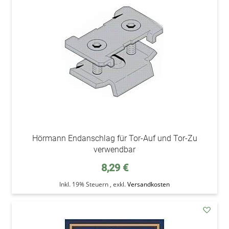
den
Wunsc
Hörmann Endanschlag für Tor-Auf und Tor-Zu
verwendbar
8,29 €
Inkl. 19% Steuern
,
exkl.
Versandkosten
addAu