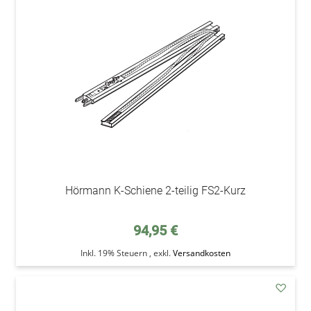
den
Wunsc
Hörmann K-Schiene 2-teilig FS2-Kurz
94,95 €
Inkl. 19% Steuern
,
exkl.
Versandkosten
addAu