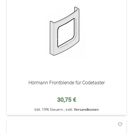
den
Wunsc
Hörmann Frontblende für Codetaster
30,75 €
Inkl. 19% Steuern
,
exkl.
Versandkosten
addAu