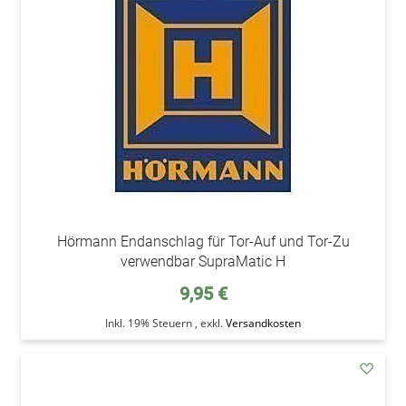
den
Wunsc
Hörmann Endanschlag für Tor-Auf und Tor-Zu
verwendbar SupraMatic H
9,95 €
Inkl. 19% Steuern
,
exkl.
Versandkosten
addAu
den