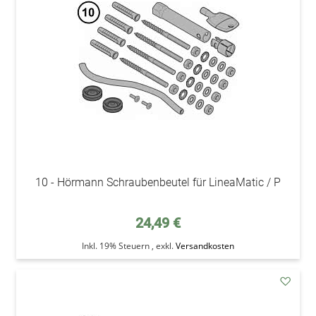
Wunsc
10 - Hörmann Schraubenbeutel für LineaMatic / P
24,49 €
Inkl. 19% Steuern
,
exkl.
Versandkosten
addAu
den