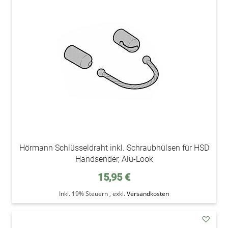
addAu
den
Wunsc
Hörmann Schlüsseldraht inkl. Schraubhülsen für HSD
Handsender, Alu-Look
15,95 €
Inkl. 19% Steuern
,
exkl.
Versandkosten