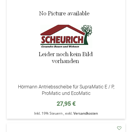
addAu
den
Wunsc
Hörmann Antriebsscheibe für SupraMatic E / P,
ProMatic und EcoMatic
27,95 €
Inkl. 19% Steuern
,
exkl.
Versandkosten