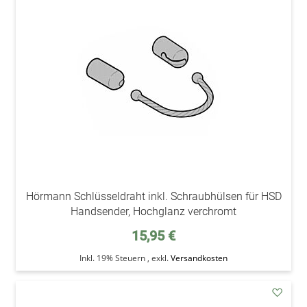
addAu
den
Wunsc
Hörmann Schlüsseldraht inkl. Schraubhülsen für HSD
Handsender, Hochglanz verchromt
15,95 €
Inkl. 19% Steuern
,
exkl.
Versandkosten
addAu