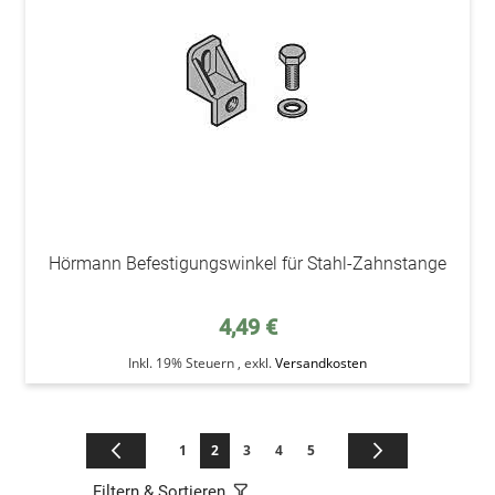
Hörmann Befestigungswinkel für Stahl-Zahnstange
4,49 €
Inkl. 19% Steuern
,
exkl.
Versandkosten
Seite
Seite
Zurück
Seite
Sie lesen gerade die Seite
Seite
Seite
Seite
Seite
Weiter
1
2
3
4
5
Filtern & Sortieren