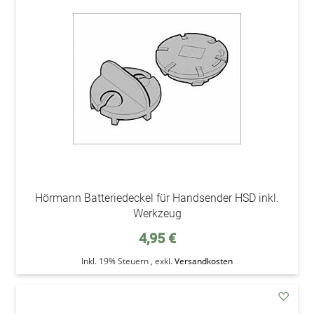
den
Wunsc
Hörmann Batteriedeckel für Handsender HSD inkl.
Werkzeug
4,95 €
Inkl. 19% Steuern
,
exkl.
Versandkosten
addAu