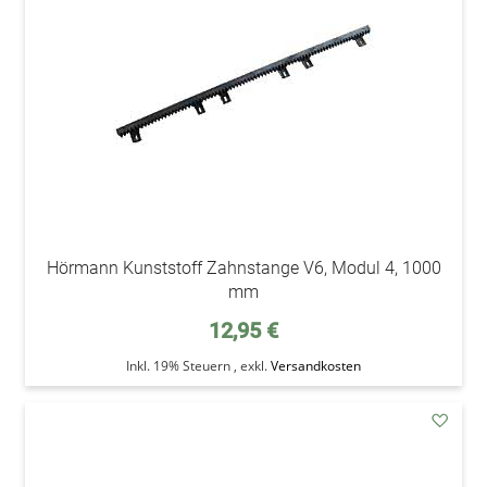
Wunsc
Hörmann Kunststoff Zahnstange V6, Modul 4, 1000
mm
12,95 €
Inkl. 19% Steuern
,
exkl.
Versandkosten
addAu
den
Wunsc