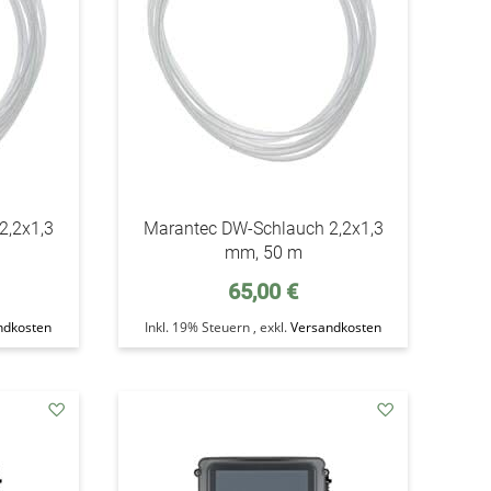
2,2x1,3
Marantec DW-Schlauch 2,2x1,3
mm, 50 m
65,00 €
ndkosten
Inkl. 19% Steuern
,
exkl.
Versandkosten
addAuf
addAuf
den
den
Wunschzettel
Wunschzettel