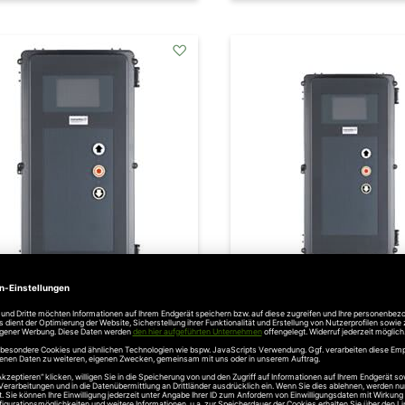
addAuf
den
Wunschzettel
rantec CS 320 FU-E 0,75 kW
Marantec CS 320 
Kombigehäuse 400 V 
Stecker)
649,95 €
295,00 €