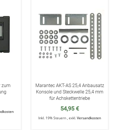
addAuf
addAuf
den
den
Wunschzettel
Wunschzettel
r zum
Marantec AKT-AS 25,4 Anbausatz
rung
Konsole und Steckwelle 25,4 mm
für Achskettentriebe
54,95 €
ndkosten
Inkl. 19% Steuern
,
exkl.
Versandkosten