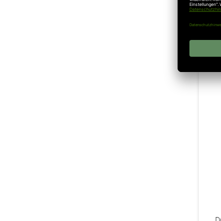
Ink
D