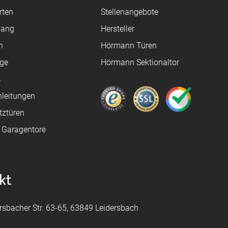
rten
Stellenangebote
gang
Hersteller
n
Hörmann Türen
age
Hörmann Sektionaltor
ß
leitungen
tztüren
e Garagentore
kt
rsbacher Str. 63-65, 63849 Leidersbach