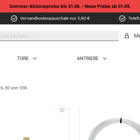
Sommer-Aktionspreise bis 31.08. • Neue Preise ab 01.09.
Versandkostenpauschale nur 5,90 €
Telef
Me
TORE
ANTRIEBE
16
-
30
von
936
addAuf
den
Wunschzettel