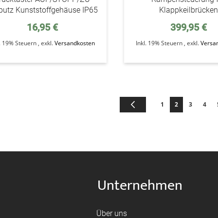
putz Kunststoffgehäuse IP65
Klappkeilbrücken
16,95 €
399,95 €
l. 19% Steuern
,
exkl.
Versandkosten
Inkl. 19% Steuern
,
exkl.
Versa
Seite
Seite
Zurück
Seite
Sie lesen gerad
Seite
Seite
1
2
3
4
Unternehmen
Über uns