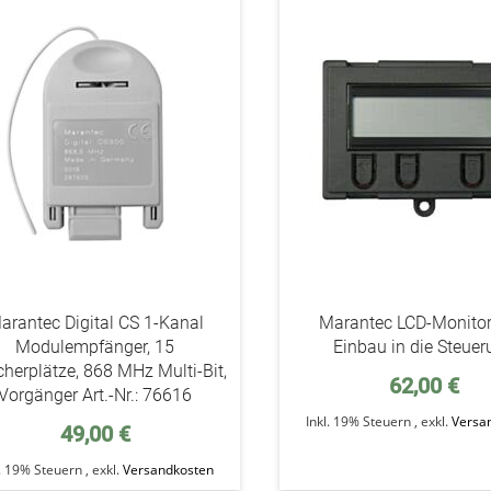
addAuf
den
Wunschzettel
arantec Digital CS 1-Kanal
Marantec LCD-Monito
Modulempfänger, 15
Einbau in die Steue
cherplätze, 868 MHz Multi-Bit,
62,00 €
Vorgänger Art.-Nr.: 76616
Inkl. 19% Steuern
,
exkl.
Versa
49,00 €
l. 19% Steuern
,
exkl.
Versandkosten