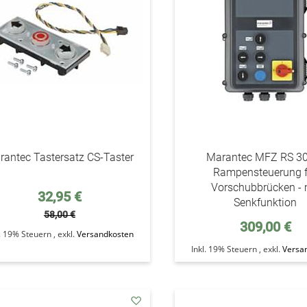
rantec Tastersatz CS-Taster
Marantec MFZ RS 3
Rampensteuerung f
Vorschubbrücken - 
Sonderpreis
32,95 €
Senkfunktion
58,00 €
309,00 €
l. 19% Steuern
,
exkl.
Versandkosten
Inkl. 19% Steuern
,
exkl.
Versa