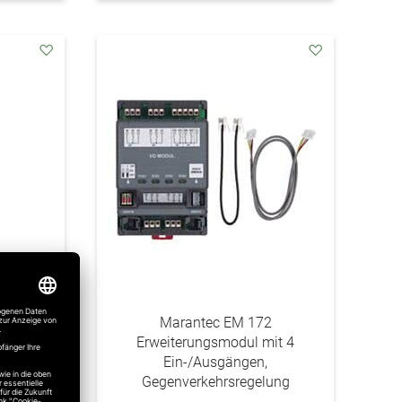
addAuf
addAuf
den
den
Wunschzettel
Wunschzettel
im
Marantec EM 172
(CEE-
Erweiterungsmodul mit 4
Ein-/Ausgängen,
Gegenverkehrsregelung