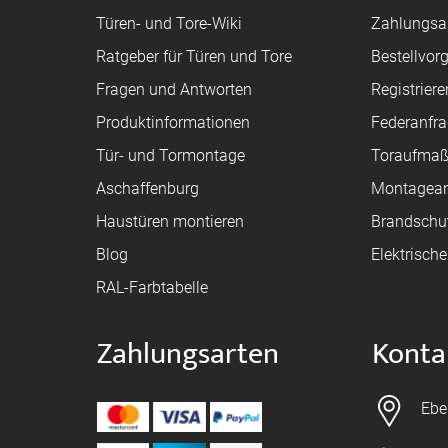
Türen- und Tore-Wiki
Zahlungsa
Ratgeber für Türen und Tore
Bestellvor
Fragen und Antworten
Registriere
Produktinformationen
Federanfr
Tür- und Tormontage
Toraufma
Aschaffenburg
Montagean
Haustüren montieren
Brandschu
Blog
Elektrisch
RAL-Farbtabelle
Zahlungsarten
Konta
Ebe