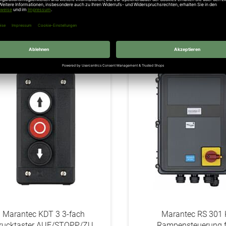
l. 19% Steuern
,
exkl.
Versandkosten
Inkl. 19% Steuern
,
exkl.
Versa
addAuf
den
Wunschzettel
Marantec KDT 3 3-fach
Marantec RS 301 
rucktaster AUF/STOPP/ZU
Rampensteuerung f