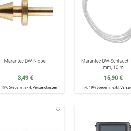
Marantec DW-Nippel
Marantec DW-Schlauch 
mm, 10 m
3,49 €
15,90 €
l. 19% Steuern
,
exkl.
Versandkosten
Inkl. 19% Steuern
,
exkl.
Versa
addAuf
den
Wunschzettel