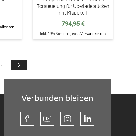
Torsteuerung für Überladebrücken
mit Klappkeil
794,95 €
ndkosten
Inkl. 19% Steuern
,
exkl.
Versandkosten
e die Seite
Seite
Seite
Weiter
5
Verbunden bleiben