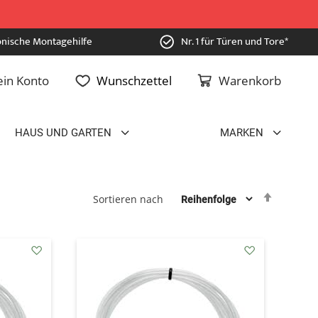
onische Montagehilfe
Nr. 1 für Türen und Tore*
in Konto
Wunschzettel
Warenkorb
HAUS UND GARTEN
MARKEN
Absteig
Sortieren nach
sortiere
addAuf
addAuf
den
den
Wunschzettel
Wunschzettel