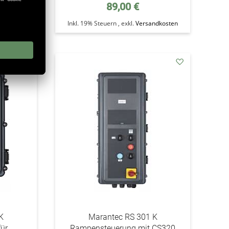
89,00 €
ndkosten
Inkl. 19% Steuern
,
exkl.
Versandkosten
addAuf
addAuf
den
den
Wunschzettel
Wunschzettel
K
Marantec RS 301 K
ür
Rampensteuerung mit CS320