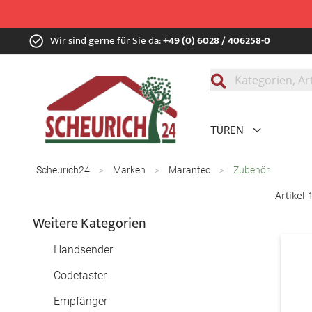
Zum
Wir sind gerne für Sie da:
+49 (0) 6028 / 406258-0
Inhalt
springen
Suche
TÜREN
Scheurich24
Marken
Marantec
Zubehör
Artikel
Weitere Kategorien
Handsender
Codetaster
Empfänger